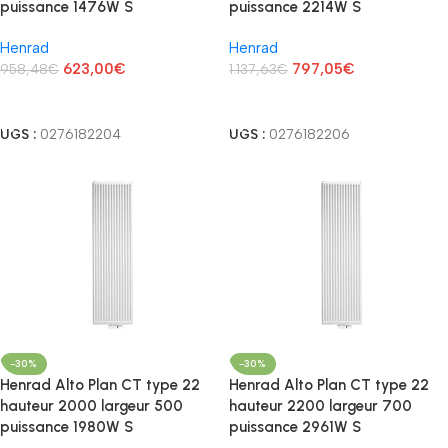
puissance 1476W S
puissance 2214W S
Henrad
Henrad
623,00
€
797,05
€
958,48
€
1.137,63
€
Lire La Suite
Lire La Suite
UGS :
0276182204
UGS :
0276182206
-30%
-30%
Henrad Alto Plan CT type 22
Henrad Alto Plan CT type 22
hauteur 2000 largeur 500
hauteur 2200 largeur 700
puissance 1980W S
puissance 2961W S