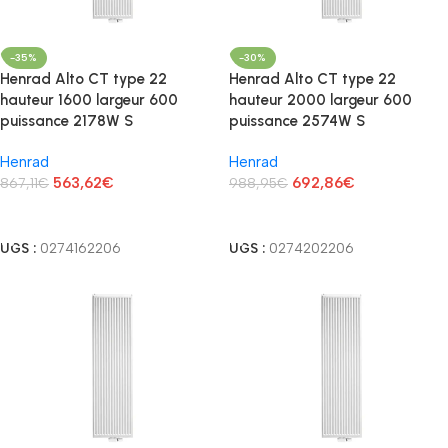
-35%
-30%
Henrad Alto CT type 22
Henrad Alto CT type 22
hauteur 1600 largeur 600
hauteur 2000 largeur 600
puissance 2178W S
puissance 2574W S
Henrad
Henrad
563,62
€
692,86
€
867,11
€
988,95
€
Lire La Suite
Lire La Suite
UGS :
0274162206
UGS :
0274202206