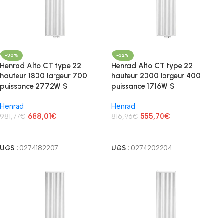
-30%
-32%
Henrad Alto CT type 22
Henrad Alto CT type 22
hauteur 1800 largeur 700
hauteur 2000 largeur 400
puissance 2772W S
puissance 1716W S
Henrad
Henrad
688,01
€
555,70
€
981,77
€
816,96
€
Lire La Suite
Lire La Suite
UGS :
0274182207
UGS :
0274202204