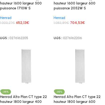
hauteur 1600 largeur 500
hauteur 1600 largeur 600
puissance 1710W S
puissance 2052W S
Henrad
Henrad
652,13
€
704,53
€
1.003,27
€
1.083,89
€
Lire La Suite
Lire La Suite
UGS :
0276162205
UGS :
0276162206
-35%
-30%
Henrad Alto Plan CT type 22
Henrad Alto Plan CT type 22
hauteur 1800 largeur 400
hauteur 1800 largeur 600