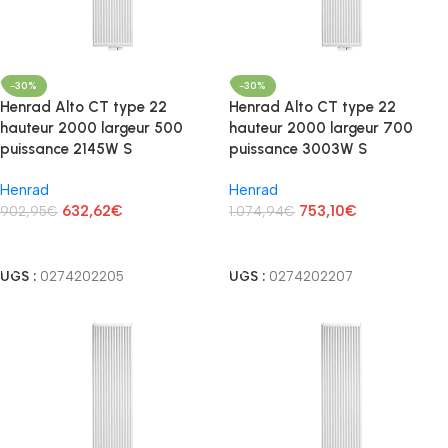
-30%
-30%
Henrad Alto CT type 22
Henrad Alto CT type 22
hauteur 2000 largeur 500
hauteur 2000 largeur 700
puissance 2145W S
puissance 3003W S
Henrad
Henrad
632,62
€
753,10
€
902,95
€
1.074,94
€
Lire La Suite
Lire La Suite
UGS :
0274202205
UGS :
0274202207