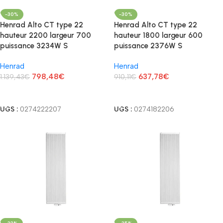
-30%
-30%
Henrad Alto CT type 22
Henrad Alto CT type 22
hauteur 2200 largeur 700
hauteur 1800 largeur 600
puissance 3234W S
puissance 2376W S
Henrad
Henrad
798,48
€
637,78
€
1.139,43
€
910,11
€
Lire La Suite
Lire La Suite
UGS :
0274222207
UGS :
0274182206