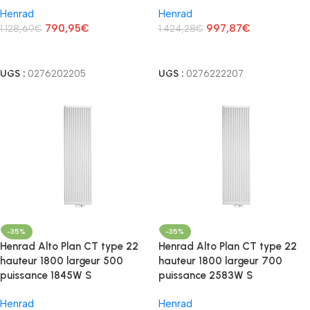
Henrad
Henrad
790,95
€
997,87
€
1.128,69
€
1.424,28
€
Lire La Suite
Lire La Suite
UGS :
0276202205
UGS :
0276222207
-35%
-35%
Henrad Alto Plan CT type 22
Henrad Alto Plan CT type 22
hauteur 1800 largeur 500
hauteur 1800 largeur 700
puissance 1845W S
puissance 2583W S
Henrad
Henrad