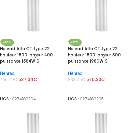
-30%
-32%
Henrad Alto CT type 22
Henrad Alto CT type 22
hauteur 1800 largeur 400
hauteur 1800 largeur 500
puissance 1584W S
puissance 1980W S
Henrad
Henrad
537,34
€
570,33
€
766,79
€
838,45
€
Lire La Suite
Lire La Suite
UGS :
0274182204
UGS :
0274182205