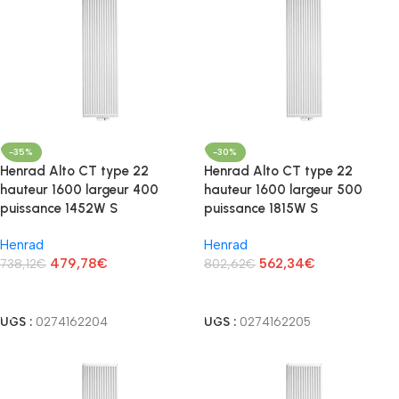
-35%
-30%
Henrad Alto CT type 22
Henrad Alto CT type 22
hauteur 1600 largeur 400
hauteur 1600 largeur 500
puissance 1452W S
puissance 1815W S
Henrad
Henrad
479,78
€
562,34
€
738,12
€
802,62
€
Lire La Suite
Lire La Suite
UGS :
0274162204
UGS :
0274162205