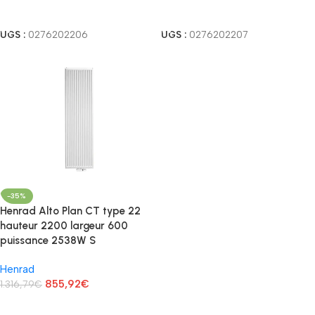
Lire La Suite
Lire La Suite
UGS :
0276202206
UGS :
0276202207
-35%
Henrad Alto Plan CT type 22
hauteur 2200 largeur 600
puissance 2538W S
Henrad
855,92
€
1.316,79
€
Lire La Suite