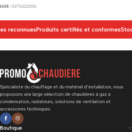
UGS :
0276222206
s reconnues
Produits certifiés et conformes
Stoc
Spécialiste du chauffage et du matériel d’installation, nous
proposons une large sélection de chaudières à gaz à
condensation, radiateurs, solutions de ventilation et
accessoires techniques
Boutique