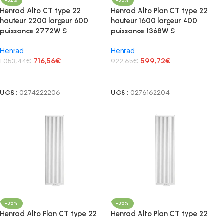
-32%
-35%
Henrad Alto CT type 22
Henrad Alto Plan CT type 22
hauteur 2200 largeur 600
hauteur 1600 largeur 400
puissance 2772W S
puissance 1368W S
Henrad
Henrad
716,56
€
599,72
€
1.053,44
€
922,65
€
Lire La Suite
Lire La Suite
UGS :
0274222206
UGS :
0276162204
-35%
-35%
Henrad Alto Plan CT type 22
Henrad Alto Plan CT type 22