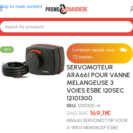
Skip to main content
Home
/
Installatiemateriaal
/
Klep
Livraison rapide sous
-35%
72 heures
SERVOMOTEUR
ARA661 POUR VANNE
MELANGEUSE 3
VOIES ESBE 120SEC
12101300
SKU:
12101300-nl
169,11
€
260,16
€
ARA661 SERVOMOTOR VOOR
3-WEG MENGKLEP ESBE