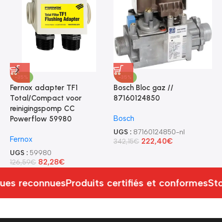
-35%
-35%
Fernox adapter TF1
Bosch Bloc gaz //
B
Total/Compact voor
87160124850
8
reinigingspomp CC
Bosch
B
Powerflow 59980
UGS :
87160124850-nl
U
Fernox
222,40
€
342,15
€
1
UGS :
59980
82,28
€
126,59
€
ues reconnues
Produits certifiés et conformes
Sto