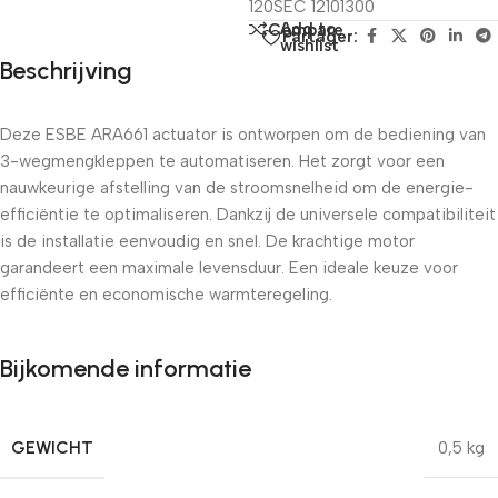
120SEC 12101300
Add to
Compare
Partager:
wishlist
Beschrijving
Deze ESBE ARA661 actuator is ontworpen om de bediening van
3-wegmengkleppen te automatiseren. Het zorgt voor een
nauwkeurige afstelling van de stroomsnelheid om de energie-
efficiëntie te optimaliseren. Dankzij de universele compatibiliteit
is de installatie eenvoudig en snel. De krachtige motor
garandeert een maximale levensduur. Een ideale keuze voor
efficiënte en economische warmteregeling.
Bijkomende informatie
GEWICHT
0,5 kg