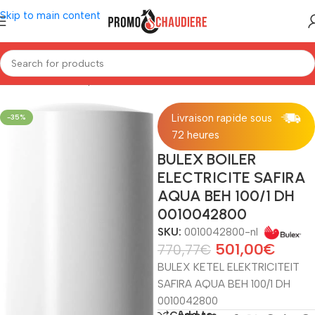
Skip to main content
Home
/
Warmwaterproductie
/
Elektrische boiler
/
Boiler Bulex
Livraison rapide sous
-35%
72 heures
BULEX BOILER
ELECTRICITE SAFIRA
AQUA BEH 100/1 DH
0010042800
SKU:
0010042800-nl
501,00
€
770,77
€
BULEX KETEL ELEKTRICITEIT
SAFIRA AQUA BEH 100/1 DH
0010042800