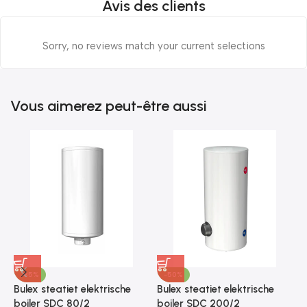
Avis des clients
Sorry, no reviews match your current selections
Vous aimerez peut-être aussi
-35%
-50%
Bulex steatiet elektrische
Bulex steatiet elektrische
B
boiler SDC 80/2
boiler SDC 200/2
s