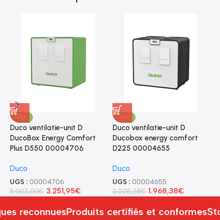
-35%
-35%
Duco ventilatie-unit D
Duco ventilatie-unit D
D
DucoBox Energy Comfort
Ducobox energy comfort
D
Plus D550 00004706
D225 00004655
p
Duco
Duco
D
UGS :
00004706
UGS :
00004655
U
3.251,95
€
1.968,38
€
5.003,00
€
3.028,28
€
4
ues reconnues
Produits certifiés et conformes
St