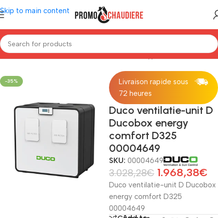
Skip to main content
Home
/
Ventilatie
/
Duco ventilatie
/
Duco unit type D
Livraison rapide sous
-35%
72 heures
Duco ventilatie-unit D
Ducobox energy
comfort D325
00004649
SKU:
00004649
1.968,38
€
3.028,28
€
Duco ventilatie-unit D Ducobox
energy comfort D325
00004649