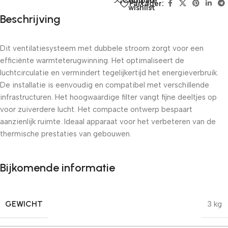
Add to
Compare
Partager:
wishlist
Beschrijving
Dit ventilatiesysteem met dubbele stroom zorgt voor een
efficiënte warmteterugwinning. Het optimaliseert de
luchtcirculatie en vermindert tegelijkertijd het energieverbruik.
De installatie is eenvoudig en compatibel met verschillende
infrastructuren. Het hoogwaardige filter vangt fijne deeltjes op
voor zuiverdere lucht. Het compacte ontwerp bespaart
aanzienlijk ruimte. Ideaal apparaat voor het verbeteren van de
thermische prestaties van gebouwen.
Bijkomende informatie
GEWICHT
3 kg