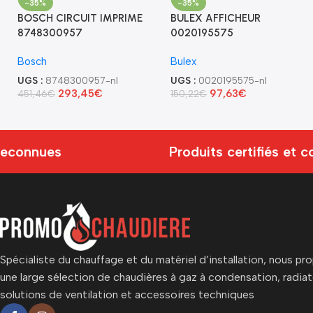
-35%
-35%
BOSCH CIRCUIT IMPRIME
BULEX AFFICHEUR
8748300957
0020195575
Bosch
Bulex
UGS :
8748300957-nl
UGS :
0020195575-nl
293,45
€
97,63
€
451,46
€
150,22
€
onnues
Produits certifiés et co
Spécialiste du chauffage et du matériel d’installation, nous p
une large sélection de chaudières à gaz à condensation, radiat
solutions de ventilation et accessoires techniques