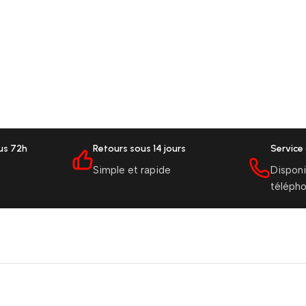
ous 72h
Retours sous 14 jours
Service 
Simple et rapide
Disponi
téléph