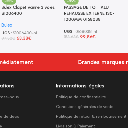
-35%
-35%
Bulex Clapet vanne 3 voies
PASSAGE DE TOIT ALU
S1006400
REHAUSSE EXTERNE 130-
1000MM 0168038
Bulex
UGS :
0168038-nl
UGS :
S1006400-nl
99,86
€
153,63
€
63,38
€
97,50
€
diatement
Grandes marques rec
ations
Informations légales
mmes-nous
Politique de confidentialité
Conditions générales de vente
 de devis
Politique de retour & remboursement
e
Livraison & Paiement