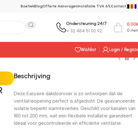
Boetiek
Blog
Offerte Aanvragen
Installatie TVA 6%
Contact
Ondersteuning 24/7
0,00
0
ite
+ 32 484 51 00 92
Wishlist
Login / Regist
Beschrijving
R
Deze Easyaire dakdoorvoer is zo ontworpen dat de
ventilatieopening perfect is afgedicht. De geavanceerde
isolatie beperkt warmteverlies. Geschikt voor kanalen van
180 tot 200 mm, wat een flexibele installatie garandeert.
Ideaal voor gecontroleerde en efficiënte ventilatie.