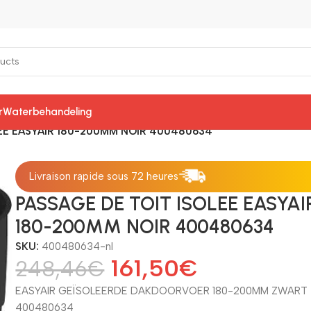
r
Waterbehandeling
LEE EASYAIR 180-200MM NOIR 400480634
Livraison rapide sous 72 heures
PASSAGE DE TOIT ISOLEE EASYAI
180-200MM NOIR 400480634
SKU:
400480634-nl
161,50
€
248,46
€
EASYAIR GEÏSOLEERDE DAKDOORVOER 180-200MM ZWART
400480634