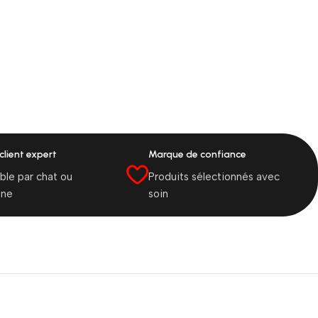
client expert
Marque de confiance
ble par chat ou
Produits sélectionnés avec
one
soin