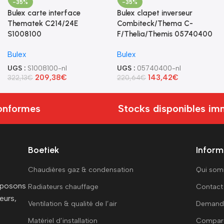
-35%
-35%
Bulex carte interface
Bulex clapet inverseur
Thematek C214/24E
Combiteck/Thema C-
S1008100
F/Thelia/Themis 05740400
Bulex
Bulex
UGS :
S1008100-nl
UGS :
05740400-nl
209,38
€
143,42
€
322,13
€
220,64
€
nformes
Stocks disponibles immé
Boetiek
Inform
Chaudières gaz & condensation
Qui so
roposons
Radiateurs chauffage
Contact
eurs,
Ventilation & qualité de l’air
Demande
Matériel d’installation
Compar