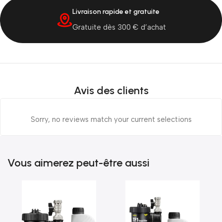
uite
Livraison rapide sous 72h
achat
France & Belgique
Avis des clients
Sorry, no reviews match your current selections
Vous aimerez peut-être aussi