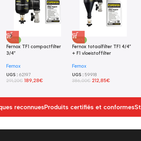
-35%
-45%
Fernox TF1 compactfilter
Fernox totaalfilter TF1 4/4″
F
3/4″
+ F1 vloeistoffilter
f
Fernox
Fernox
F
UGS :
62197
UGS :
59918
U
189,28
€
212,85
€
291,20
€
386,00
€
1
ues reconnues
Produits certifiés et conformes
St