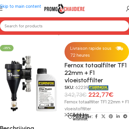
Skip to main content
Home
/
Installatiemateriaal
/
Magnetisch filter
Livraison rapide sous
-35%
72 heures
Fernox totaalfilter TF1
22mm + F1
vloeistoffilter
SKU:
62239
222,77
€
342,73
€
Fernox totaalfilter TF1 22mm + F1
vloeistoffilter
Add to
Compare
Partager:
wishlist
Beschrijving