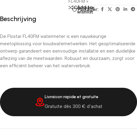
FL40FM »
Add to
Compare
Partager:
wishlist
Beschrijving
De Flostar FL40FM watermeter is een nauwkeurige
meetoplossing voor koudwaternetwerken. Het geoptimaliseerde
ontwerp garandeert een eenvoudige installatie en een duidelijke
aflezing van de meetwaarden. Robuust en duurzaam, zorgt voor
een efficiënt beheer van het waterverbruik.
Livraison rapide et gratuite
Gratuite dès 300 € d’achat