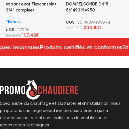
expansievat Flexconsole+
DOMPELSONDE DN15
G
3/4″ compleet
561493194950
0
G
Flamco
UGS :
561493194950-nl
304,15
€
467,92
€
U
UGS :
27996
2
107,42
€
165,26
€
ues reconnues
Produits certifiés et conformes
St
Spécialiste du chauffage et du matériel d’installation, nous
proposons une large sélection de chaudières à gaz à
condensation, radiateurs, solutions de ventilation et
accessoires techniques