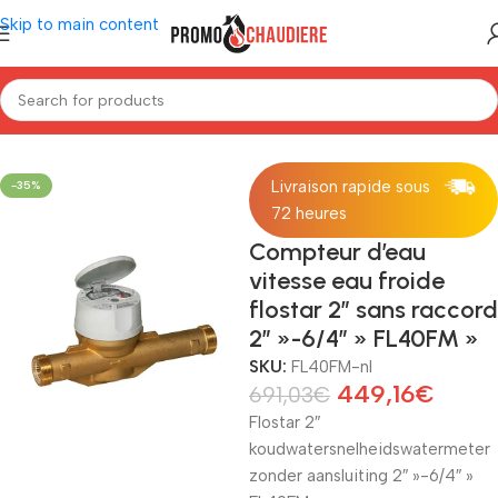
Skip to main content
Home
/
Installatiemateriaal
/
Accessoire
Livraison rapide sous
-35%
72 heures
Compteur d’eau
vitesse eau froide
flostar 2″ sans raccord
2″ »-6/4″ » FL40FM »
SKU:
FL40FM-nl
449,16
€
691,03
€
Flostar 2″
koudwatersnelheidswatermeter
zonder aansluiting 2″ »-6/4″ »