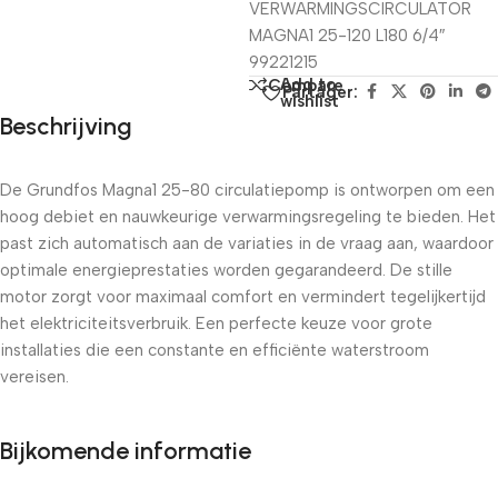
VERWARMINGSCIRCULATOR
MAGNA1 25-120 L180 6/4″
99221215
Add to
Compare
Partager:
wishlist
Beschrijving
De Grundfos Magna1 25-80 circulatiepomp is ontworpen om een
​​hoog debiet en nauwkeurige verwarmingsregeling te bieden. Het
past zich automatisch aan de variaties in de vraag aan, waardoor
optimale energieprestaties worden gegarandeerd. De stille
motor zorgt voor maximaal comfort en vermindert tegelijkertijd
het elektriciteitsverbruik. Een perfecte keuze voor grote
installaties die een constante en efficiënte waterstroom
vereisen.
Bijkomende informatie