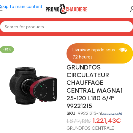
Skip to main content
Home
/
Installatiemateriaal
/
Circulatiepomp
Livraison rapide sous
-35%
72 heures
GRUNDFOS
CIRCULATEUR
CHAUFFAGE
CENTRAL MAGNA1
25-120 L180 6/4″
99221215
SKU:
99221215-nl
1.221,43
€
1.879,13
€
GRUNDFOS CENTRALE