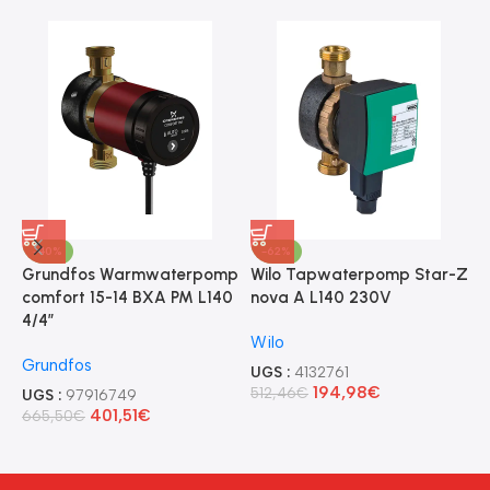
-40%
-62%
Grundfos Warmwaterpomp
Wilo Tapwaterpomp Star-Z
W
comfort 15-14 BXA PM L140
nova A L140 230V
P
4/4″
Wilo
W
Grundfos
UGS :
4132761
U
194,98
€
512,46
€
7
UGS :
97916749
401,51
€
665,50
€