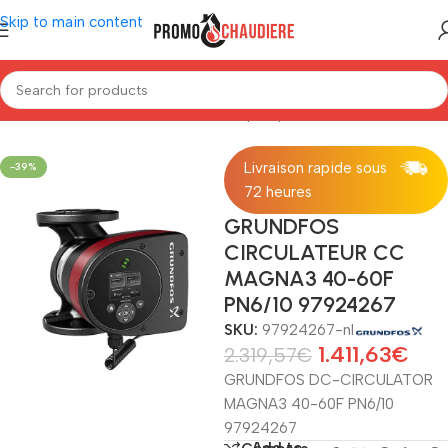
Skip to main content
Home
/
Installatiemateriaal
/
Circulatiepomp
Livraison rapide sous
-39%
72 heures
GRUNDFOS
CIRCULATEUR CC
MAGNA3 40-60F
PN6/10 97924267
SKU:
97924267-nl
1.411,63
€
2.319,57
€
GRUNDFOS DC-CIRCULATOR
MAGNA3 40-60F PN6/10
97924267