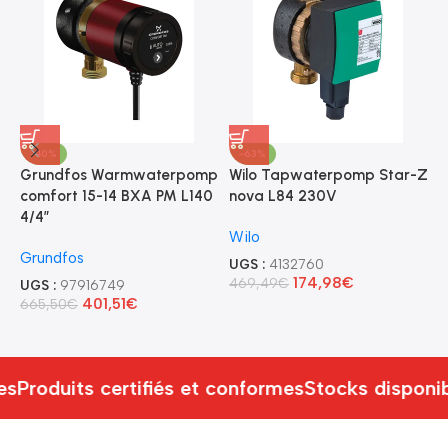
-40%
-63%
Grundfos Warmwaterpomp
Wilo Tapwaterpomp Star-Z
G
comfort 15-14 BXA PM L140
nova L84 230V
c
4/4″
6
Wilo
Grundfos
G
UGS :
4132760
174,98
€
469,49
€
UGS :
97916749
U
401,51
€
665,50
€
6
es
Produits certifiés et conformes
Stocks disponi