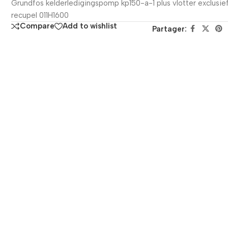
Grundfos kelderledigingspomp kp150-a-1 plus vlotter exclusie
recupel 011H1600
Compare
Add to wishlist
Partager: