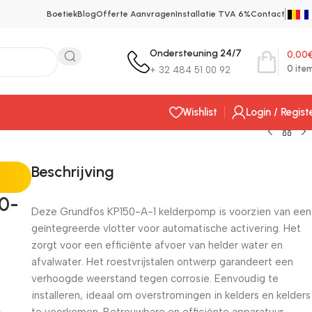
Boetiek
Blog
Offerte Aanvragen
Installatie TVA 6%
Contact
Ondersteuning 24/7
0,00
0
ite
+ 32 484 51 00 92
Wishlist
Login / Regist
Beschrijving
0-
Deze Grundfos KP150-A-1 kelderpomp is voorzien van een
geïntegreerde vlotter voor automatische activering. Het
zorgt voor een efficiënte afvoer van helder water en
afvalwater. Het roestvrijstalen ontwerp garandeert een
verhoogde weerstand tegen corrosie. Eenvoudig te
installeren, ideaal om overstromingen in kelders en kelders
te voorkomen. Betrouwbare en efficiënte apparatuur.