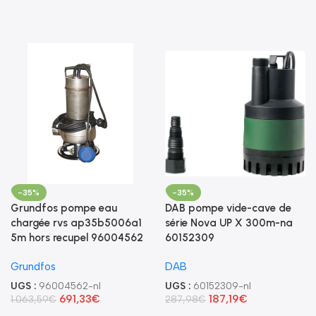
-35%
-35%
Grundfos pompe eau
DAB pompe vide-cave de
chargée rvs ap35b5006a1
série Nova UP X 300m-na
5m hors recupel 96004562
60152309
Grundfos
DAB
UGS :
96004562-nl
UGS :
60152309-nl
691,33
€
187,19
€
1.063,59
€
287,98
€