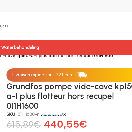
r
Waterbehandeling
-cave kp150-a-1 plus flotteur hors recupel 011H1600
Livraison rapide sous 72 heures
Grundfos pompe vide-cave kp15
a-1 plus flotteur hors recupel
011H1600
SKU:
011H1600-nl
440,55
€
615,89
€