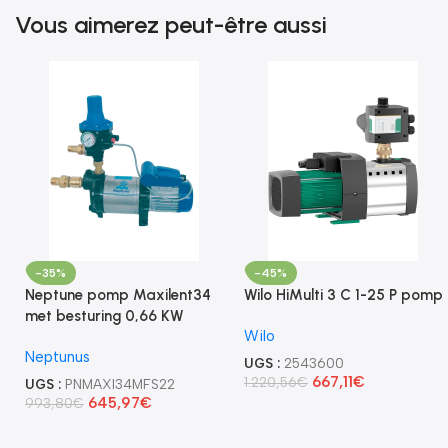
Vous aimerez peut-être aussi
-35%
-45%
Neptune pomp Maxilent34
Wilo HiMulti 3 C 1-25 P pomp
met besturing 0,66 KW
Wilo
Neptunus
UGS :
2543600
667,11
€
1.220,56
€
UGS :
PNMAXI34MFS22
645,97
€
993,80
€