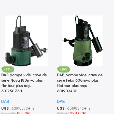
-35%
-35%
DAB pompe vide-cave de
DAB pompe vide-cave de
série Nova 180m-a plus
série Feka 600m-a plus
flotteur plus reçu
flotteur plus reçu
60195073H
60190343H
DAB
DAB
UGS :
60195073H-nl
UGS :
60190343H-nl
133,71
€
228,87
€
205,70
€
352,11
€