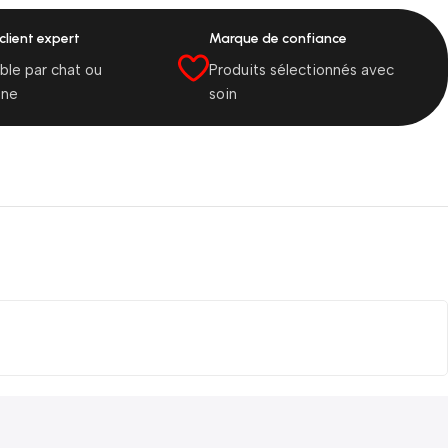
client expert
Marque de confiance
ble par chat ou
Produits sélectionnés avec
one
soin