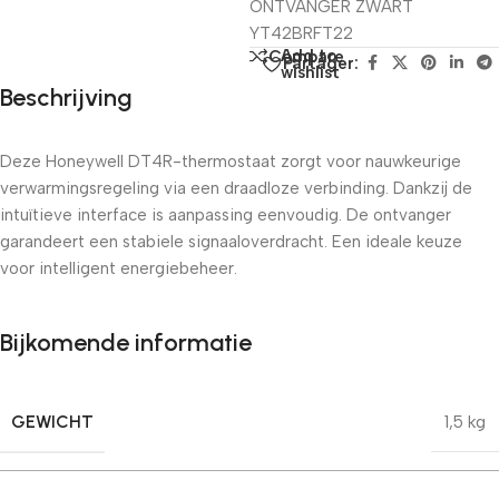
ONTVANGER ZWART
YT42BRFT22
Add to
Compare
Partager:
wishlist
Beschrijving
Deze Honeywell DT4R-thermostaat zorgt voor nauwkeurige
verwarmingsregeling via een draadloze verbinding. Dankzij de
intuïtieve interface is aanpassing eenvoudig. De ontvanger
garandeert een stabiele signaaloverdracht. Een ideale keuze
voor intelligent energiebeheer.
Bijkomende informatie
GEWICHT
1,5 kg