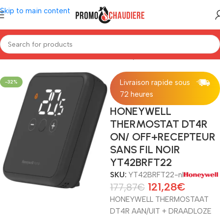
Skip to main content
Home
/
Thermostaat
/
Thermostaat Honeywell
Livraison rapide sous
-32%
72 heures
HONEYWELL
THERMOSTAT DT4R
ON/ OFF+RECEPTEUR
SANS FIL NOIR
YT42BRFT22
SKU:
YT42BRFT22-nl
121,28
€
177,87
€
HONEYWELL THERMOSTAAT
DT4R AAN/UIT + DRAADLOZE