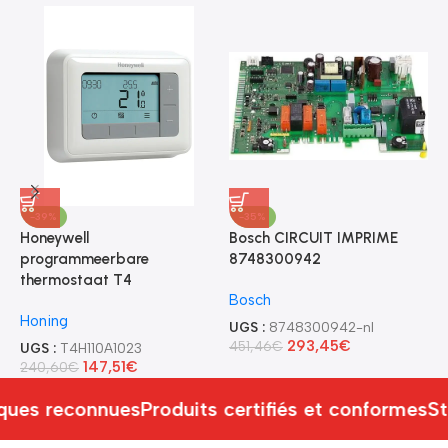
-39%
-35%
Honeywell
Bosch CIRCUIT IMPRIME
B
programmeerbare
8748300942
D
thermostaat T4
7
Bosch
Honing
B
UGS :
8748300942-nl
293,45
€
451,46
€
UGS :
T4H110A1023
U
147,51
€
240,60
€
3
ues reconnues
Produits certifiés et conformes
St