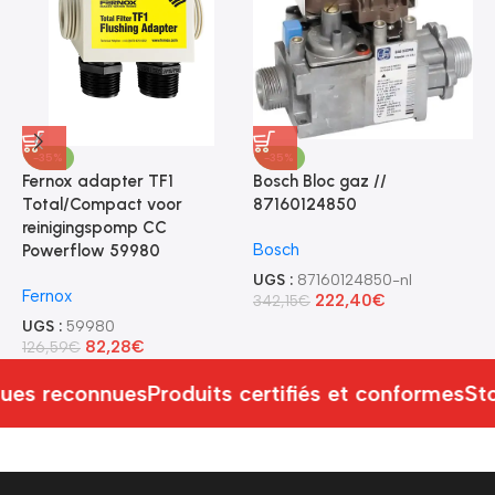
-35%
-35%
Fernox adapter TF1
Bosch Bloc gaz //
B
Total/Compact voor
87160124850
8
reinigingspomp CC
Bosch
B
Powerflow 59980
UGS :
87160124850-nl
U
Fernox
222,40
€
342,15
€
1
UGS :
59980
82,28
€
126,59
€
ues reconnues
Produits certifiés et conformes
Sto