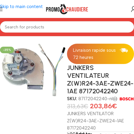
Skip to main content
Home
/
Ketels
/
Bosch
/
Reserveonderdelen Bosch
Livraison rapide sous
-35%
72 heures
JUNKERS
VENTILATEUR
Z(W)R24-3AE-ZWE24-
1AE 87172042240
SKU:
87172042240-nl
203,86
€
313,63
€
JUNKERS VENTILATOR
Z(W)R24-3AE-ZWE24-1AE
87172042240