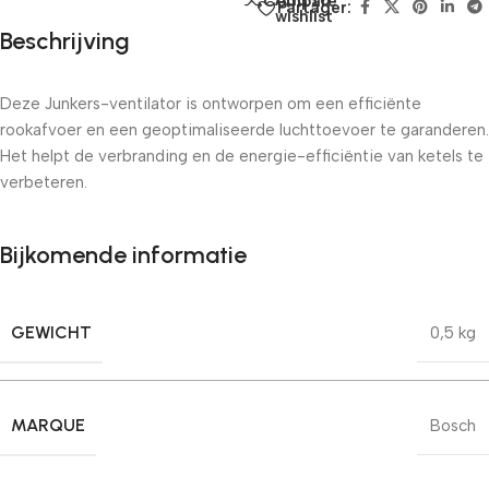
Add to
Compare
Partager:
wishlist
Beschrijving
Deze Junkers-ventilator is ontworpen om een ​​efficiënte
rookafvoer en een geoptimaliseerde luchttoevoer te garanderen.
Het helpt de verbranding en de energie-efficiëntie van ketels te
verbeteren.
Bijkomende informatie
GEWICHT
0,5 kg
MARQUE
Bosch