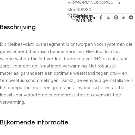
VERWARMINGSCIRCUITS
M66301930
Add to
Compare
Partager:
wishlist
Beschrijving
Dit Meibes-distributiesegment is ontworpen voor systemen die
geavanceerd thermisch beheer vereisen. Hierdoor kan het
warme water efficiënt verdeeld worden over 3+2 circuits, wat
zorgt voor een gelijkmatigere verwarming. Het robuuste
materiaal garandeert een optimale weerstand tegen druk- en
temperatuurschommelingen. Dankzij de eenvoudige installatie is
het compatibel met een groot aantal hydraulische installaties.
Ideaal voor verbeterde energieprestaties en evenwichtige
verwarming.
Bijkomende informatie