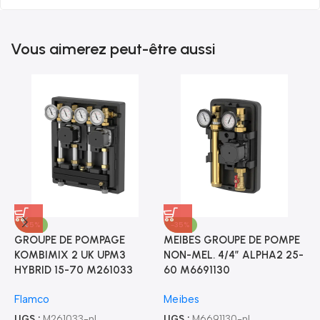
Vous aimerez peut-être aussi
-35%
-35%
GROUPE DE POMPAGE
MEIBES GROUPE DE POMPE
M
KOMBIMIX 2 UK UPM3
NON-MEL. 4/4″ ALPHA2 25-
M
HYBRID 15-70 M261033
60 M6691130
2
Flamco
Meibes
M
UGS :
M261033-nl
UGS :
M6691130-nl
U