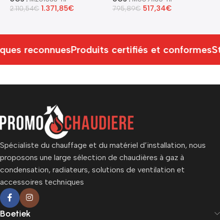
1.371,85
€
517,34
€
2.110,54
€
795,89
€
1
ques reconnues
Produits certifiés et conformes
St
Spécialiste du chauffage et du matériel d’installation, nous
proposons une large sélection de chaudières à gaz à
condensation, radiateurs, solutions de ventilation et
accessoires techniques
Boetiek