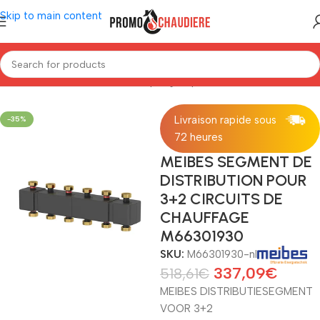
Skip to main content
Home
/
Installatiemateriaal
/
Pompengroep
Livraison rapide sous
-35%
72 heures
MEIBES SEGMENT DE
DISTRIBUTION POUR
3+2 CIRCUITS DE
CHAUFFAGE
M66301930
SKU:
M66301930-nl
337,09
€
518,61
€
MEIBES DISTRIBUTIESEGMENT
VOOR 3+2