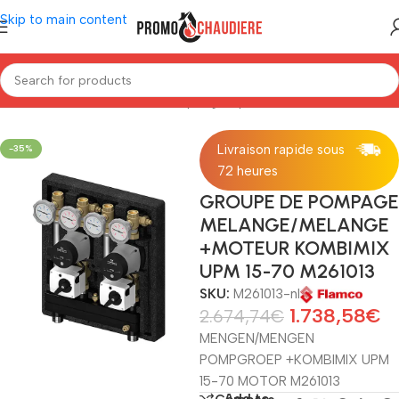
Skip to main content
Home
/
Installatiemateriaal
/
Pompengroep
Livraison rapide sous
-35%
72 heures
GROUPE DE POMPAGE
MELANGE/MELANGE
+MOTEUR KOMBIMIX
UPM 15-70 M261013
SKU:
M261013-nl
1.738,58
€
2.674,74
€
MENGEN/MENGEN
POMPGROEP +KOMBIMIX UPM
15-70 MOTOR M261013