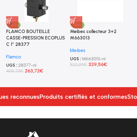
-35%
-35%
FLAMCO BOUTEILLE
Meibes collecteur 3+2
M
CASSE-PRESSION ECOPLUS
M663013
P
C 1″ 28377
A
Meibes
M
Flamco
UGS :
M663013-nl
M
339,56
€
522,39
€
UGS :
28377-nl
263,72
€
405,73
€
U
9
es reconnues
Produits certifiés et conformes
Sto