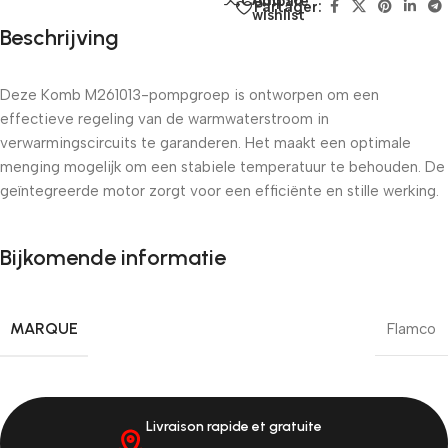
Add to
Compare
Partager:
wishlist
Beschrijving
Deze Komb M261013-pompgroep is ontworpen om een ​​
effectieve regeling van de warmwaterstroom in
verwarmingscircuits te garanderen. Het maakt een optimale
menging mogelijk om een ​​stabiele temperatuur te behouden. De
geïntegreerde motor zorgt voor een efficiënte en stille werking.
Bijkomende informatie
MARQUE
Flamco
on rapide et gratuite
Livraison rapide sous 72h