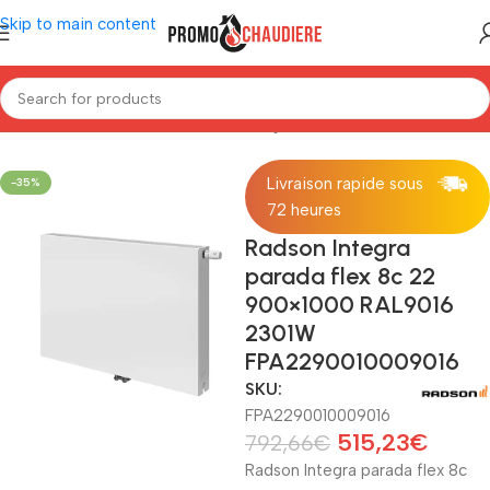
Skip to main content
Home
/
Radiator
/
Radson radiator
/
Integra Parada Flex 8C
Livraison rapide sous
-35%
72 heures
Radson Integra
parada flex 8c 22
900×1000 RAL9016
2301W
FPA2290010009016
SKU:
FPA2290010009016
515,23
€
792,66
€
Radson Integra parada flex 8c