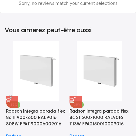
Sorry, no reviews match your current selections
Vous aimerez peut-être aussi
-35%
-35%
Radson Integra parada flex
Radson Integra parada flex
R
8c 11 900×600 RAL9016
8c 21 500×1000 RAL9016
8
808W FPA1190006009016
1113W FPA2150010009016
9