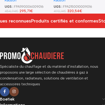
Radson
Radson
R
UGS :
FPA1190006009016
UGS :
FPA2150010009016
U
295,71
€
320,54
€
454,94
€
493,14
€
4
ues reconnues
Produits certifiés et conformes
Sto
Spécialiste du chauffage et du matériel d’installation, nous
proposons une large sélection de chaudières à gaz à
condensation, radiateurs, solutions de ventilation et
accessoires techniques
Boetiek
Informations