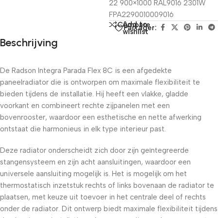
22 900×1000 RAL9016 2301W
FPA2290010009016
Add to
Compare
Partager:
wishlist
Beschrijving
De Radson Integra Parada Flex 8C is een afgedekte
paneelradiator die is ontworpen om maximale flexibiliteit te
bieden tijdens de installatie. Hij heeft een vlakke, gladde
voorkant en combineert rechte zijpanelen met een
bovenrooster, waardoor een esthetische en nette afwerking
ontstaat die harmonieus in elk type interieur past.
Deze radiator onderscheidt zich door zijn geïntegreerde
stangensysteem en zijn acht aansluitingen, waardoor een
universele aansluiting mogelijk is. Het is mogelijk om het
thermostatisch inzetstuk rechts of links bovenaan de radiator te
plaatsen, met keuze uit toevoer in het centrale deel of rechts
onder de radiator. Dit ontwerp biedt maximale flexibiliteit tijdens