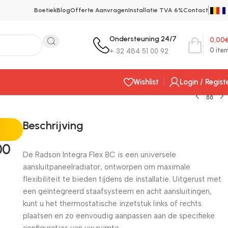
Boetiek
Blog
Offerte Aanvragen
Installatie TVA 6%
Contact
Ondersteuning 24/7
0,00
0
ite
+ 32 484 51 00 92
Wishlist
Login / Regist
Beschrijving
00
De Radson Integra Flex 8C is een universele
6
aansluitpaneelradiator, ontworpen om maximale
flexibiliteit te bieden tijdens de installatie. Uitgerust met
een geïntegreerd staafsysteem en acht aansluitingen,
kunt u het thermostatische inzetstuk links of rechts
plaatsen en zo eenvoudig aanpassen aan de specifieke
configuraties van uw ruimte.