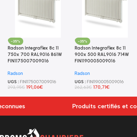
-35%
-35%
Radson Integraflex 8c 11
Radson Integraflex 8c 11
750x 700 RAL9016 861W
900x 500 RAL9016 714W
FIN1175007009016
FIN1190005009016
Radson
Radson
UGS :
FIN1175007009016
UGS :
FIN1190005009016
191,06
€
170,71
€
293,95
€
262,63
€
connues
Produits certifiés et co