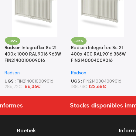
-35%
-35%
Radson Integraflex 8c 21
Radson Integraflex 8c 21
400x 1000 RAL9016 963W
400x 400 RAL9016 385W
FIN2140010009016
FIN2140004009016
Radson
Radson
UGS :
FIN2140010009016
UGS :
FIN2140004009016
186,36
€
122,68
€
286,72
€
188,74
€
nformes
Stocks disponibles imm
Boetiek
Inform