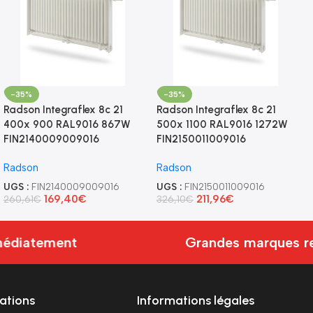
-35%
-35%
Radson Integraflex 8c 21
Radson Integraflex 8c 21
400x 900 RAL9016 867W
500x 1100 RAL9016 1272W
FIN2140009009016
FIN2150011009016
Radson
Radson
UGS :
FIN2140009009016
UGS :
FIN2150011009016
169,40
€
211,96
€
260,61
€
326,10
€
édiatement
Grandes marques re
ations
Informations légales