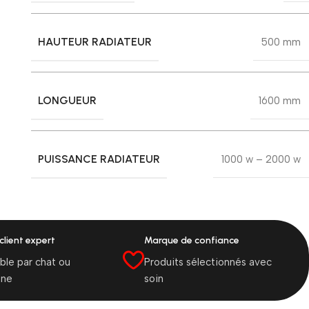
HAUTEUR RADIATEUR
500 mm
LONGUEUR
1600 mm
PUISSANCE RADIATEUR
1000 w – 2000 w
client expert
Marque de confiance
ble par chat ou
Produits sélectionnés avec
one
soin