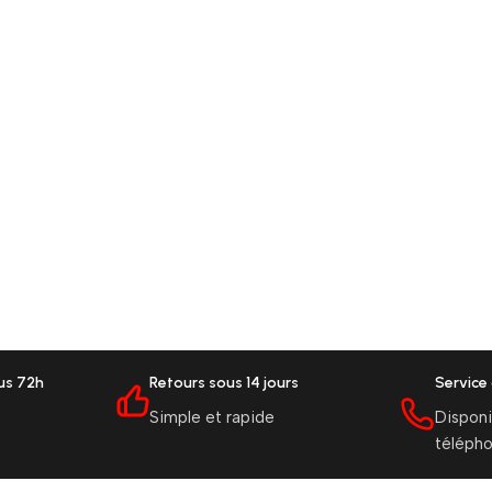
ous 72h
Retours sous 14 jours
Service 
Simple et rapide
Disponi
téléph