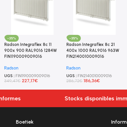
-35%
-35%
Radson Integraflex 8c 11
Radson Integraflex 8c 21
900x 900 RAL9016 1284W
400x 1000 RAL9016 963W
FIN1190009009016
FIN2140010009016
Radson
Radson
UGS :
FIN1190009009016
UGS :
FIN2140010009016
227,17
€
186,36
€
349,47
€
286,72
€
nformes
Stocks disponibles immé
Boetiek
Inform