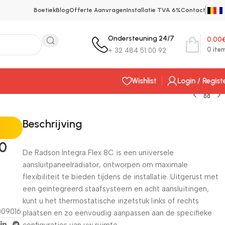
Boetiek
Blog
Offerte Aanvragen
Installatie TVA 6%
Contact
Ondersteuning 24/7
0,00
0
ite
+ 32 484 51 00 92
Wishlist
Login / Regist
Beschrijving
00
De Radson Integra Flex 8C is een universele
aansluitpaneelradiator, ontworpen om maximale
flexibiliteit te bieden tijdens de installatie. Uitgerust met
een geïntegreerd staafsysteem en acht aansluitingen,
kunt u het thermostatische inzetstuk links of rechts
009016
plaatsen en zo eenvoudig aanpassen aan de specifieke
configuraties van uw ruimte.