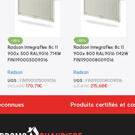
-35%
-35%
Radson Integraflex 8c 11
Radson Integraflex 8c 11
900x 500 RAL9016 714W
900x 800 RAL9016 1142W
FIN1190005009016
FIN1190008009016
Radson
Radson
UGS :
FIN1190005009016
UGS :
FIN1190008009016
170,71
€
215,68
€
262,63
€
331,82
€
onnues
Produits certifiés et co