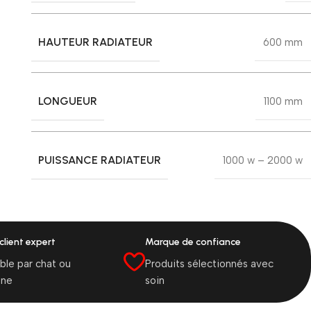
HAUTEUR RADIATEUR
600 mm
LONGUEUR
1100 mm
PUISSANCE RADIATEUR
1000 w – 2000 w
client expert
Marque de confiance
ble par chat ou
Produits sélectionnés avec
one
soin