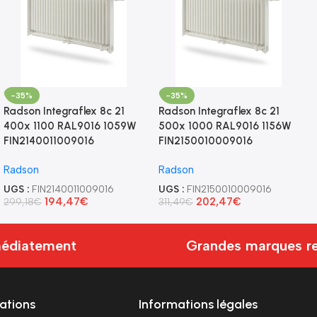
-35%
-35%
Radson Integraflex 8c 21
Radson Integraflex 8c 21
400x 1100 RAL9016 1059W
500x 1000 RAL9016 1156W
FIN2140011009016
FIN2150010009016
Radson
Radson
UGS :
FIN2140011009016
UGS :
FIN2150010009016
194,47
€
202,47
€
299,18
€
311,49
€
diatement
Grandes marques rec
ations
Informations légales