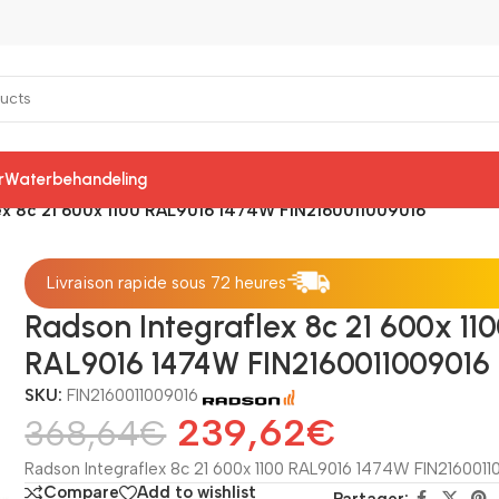
r
Waterbehandeling
ex 8c 21 600x 1100 RAL9016 1474W FIN2160011009016
Livraison rapide sous 72 heures
Radson Integraflex 8c 21 600x 11
RAL9016 1474W FIN2160011009016
SKU:
FIN2160011009016
239,62
€
368,64
€
Radson Integraflex 8c 21 600x 1100 RAL9016 1474W FIN2160011
Compare
Add to wishlist