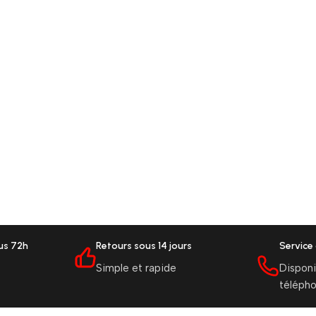
ous 72h
Retours sous 14 jours
Service 
Simple et rapide
Disponi
téléph