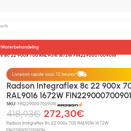
r
Waterbehandeling
lex 8c 22 900x 700 RAL9016 1672W FIN2290007009016
Livraison rapide sous 72 heures
Radson Integraflex 8c 22 900x 7
RAL9016 1672W FIN22900070090
SKU:
FIN2290007009016
272,30
€
418,93
€
Radson Integraflex 8c 22 900x 700 RAL9016 1672W
FIN2290007009016