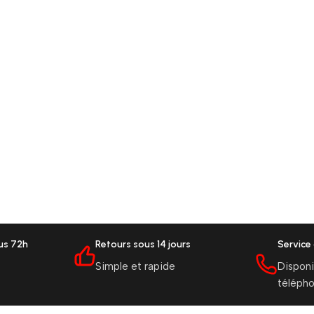
ous 72h
Retours sous 14 jours
Service 
Simple et rapide
Disponi
téléph