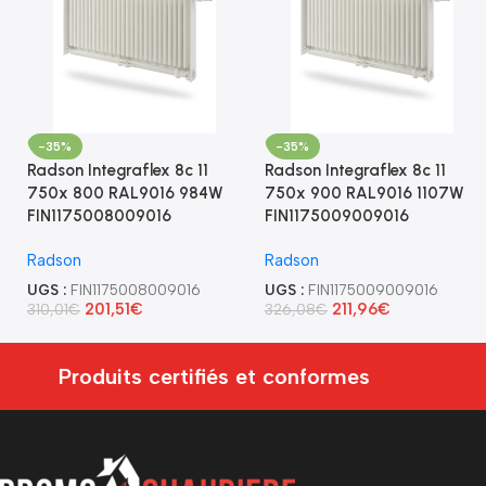
-35%
-35%
Radson Integraflex 8c 11
Radson Integraflex 8c 11
750x 800 RAL9016 984W
750x 900 RAL9016 1107W
FIN1175008009016
FIN1175009009016
Radson
Radson
UGS :
FIN1175008009016
UGS :
FIN1175009009016
201,51
€
211,96
€
310,01
€
326,08
€
Produits certifiés et conformes