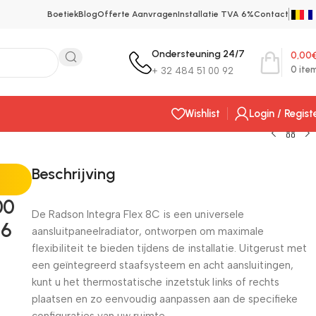
Boetiek
Blog
Offerte Aanvragen
Installatie TVA 6%
Contact
Ondersteuning 24/7
0,00
0
ite
+ 32 484 51 00 92
Wishlist
Login / Regist
Beschrijving
00
De Radson Integra Flex 8C is een universele
16
aansluitpaneelradiator, ontworpen om maximale
flexibiliteit te bieden tijdens de installatie. Uitgerust met
een geïntegreerd staafsysteem en acht aansluitingen,
kunt u het thermostatische inzetstuk links of rechts
plaatsen en zo eenvoudig aanpassen aan de specifieke
configuraties van uw ruimte.