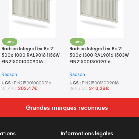
-35%
-35%
Radson Integraflex 8c 21
Radson Integraflex 8c 21
500x 1000 RAL9016 1156W
500x 1300 RAL9016 1503W
FIN2150010009016
FIN2150013009016
Radson
Radson
UGS :
FIN2150010009016
UGS :
FIN2150013009016
202,47
€
240,28
€
311,49
€
369,66
€
Grandes marques reconnues
ations
Informations légales