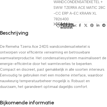
WANDCONDENSATIEKETEL +
SWW TZERRA ACE MATIC 28C
-CC ERP A-EC KRAAN XL
7826400
Add to
Compare
Partager:
wishlist
Beschrijving
De Remeha Tzerra Ace 24DS wandcondensatieketel is
ontworpen voor efficiënte verwarming en betrouwbare
warmwaterproductie. Het condensatiesysteem maximaliseert de
energie-efficiëntie door het warmteverlies te beperken.
Compact en discreet, past gemakkelijk in alle soorten interieurs.
Eenvoudig te gebruiken met een moderne interface, waardoor
nauwkeurig temperatuurbeheer mogelijk is. Robuust en
duurzaam, het garandeert optimaal dagelijks comfort.
Bijkomende informatie