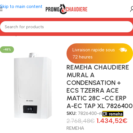
Skip to main content
a
/
Wandgasketel met condensatie en sanitair warm water Remeha
Livraison rapide sous
-48%
72 heures
REMEHA CHAUDIERE
MURAL A
CONDENSATION +
ECS TZERRA ACE
MATIC 28C -CC ERP
A-EC TAP XL 7826400
SKU:
7826400-nl
1.434,52
€
2.768,48
€
REMEHA