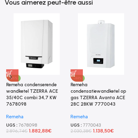
Vous aimerez peut-être aussi
-35%
-44%
Remeha condenserende
Remeha
R
wandketel TZERRA ACE
condensatiewandketel op
w
35/40C combi 34,7 KW
gas TZERRA Avanta ACE
A
7678098
28C 28KW 7770043
7
Remeha
Remeha
R
UGS :
7678098
UGS :
7770043
U
1.882,88
€
1.138,50
€
2.896,74
€
2.030,38
€
2