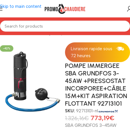
Skip to main content
Home
/
Water behandeling
/
Pompen
Livraison rapide sous
-42%
72 heures
POMPE IMMERGEE
SBA GRUNDFOS 3-
45AW +PRESSOSTAT
INCORPOREE+CÂBLE
15M+KIT ASPIRATION
FLOTTANT 92713101
SKU:
92713101-nl
773,19
€
1.326,16
€
SBA GRUNDFOS 3-45AW