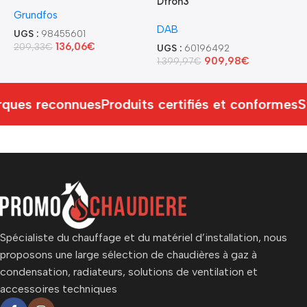
Dtron3
d
Grundfos
+
DAB
UGS :
98455601
G
136,06
€
209,33
€
UGS :
60196492
909,98
€
1.399,97
€
U
1
ques reconnues
Produits certifiés et conformes
S
Spécialiste du chauffage et du matériel d’installation, nous
proposons une large sélection de chaudières à gaz à
condensation, radiateurs, solutions de ventilation et
accessoires techniques