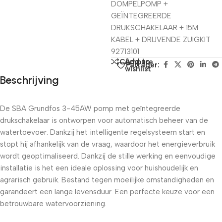
DOMPELPOMP +
GEÏNTEGREERDE
DRUKSCHAKELAAR + 15M
KABEL + DRIJVENDE ZUIGKIT
92713101
Add to
Compare
Partager:
wishlist
Beschrijving
De SBA Grundfos 3-45AW pomp met geïntegreerde
drukschakelaar is ontworpen voor automatisch beheer van de
watertoevoer. Dankzij het intelligente regelsysteem start en
stopt hij afhankelijk van de vraag, waardoor het energieverbruik
wordt geoptimaliseerd. Dankzij de stille werking en eenvoudige
installatie is het een ideale oplossing voor huishoudelijk en
agrarisch gebruik. Bestand tegen moeilijke omstandigheden en
garandeert een lange levensduur. Een perfecte keuze voor een
betrouwbare watervoorziening.