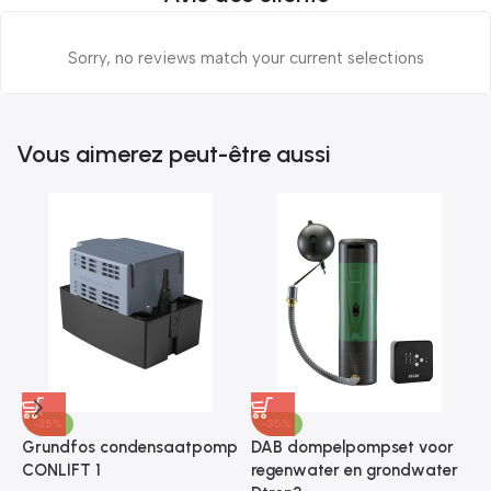
Sorry, no reviews match your current selections
Vous aimerez peut-être aussi
-35%
-35%
Grundfos condensaatpomp
DAB dompelpompset voor
G
CONLIFT 1
regenwater en grondwater
d