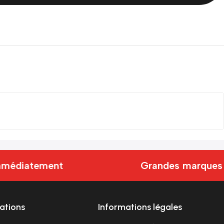
mmédiatement
Grandes marques 
ations
Informations légales