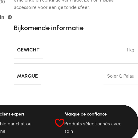
100
accessoire voor een gezonde sfeer.
Bijkomende informatie
GEWICHT
1 kg
MARQUE
Soler & Palau
client expert
Marque de confiance
ble par chat ou
Produits sélectionnés avec
one
soin