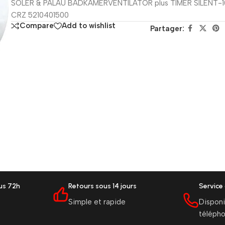
SOLER & PALAU BADKAMERVENTILATOR plus TIMER SILENT-
CRZ 5210401500
Compare
Add to wishlist
Partager:
ous 72h
Retours sous 14 jours
Service 
Simple et rapide
Disponi
téléph