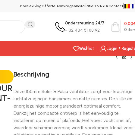
Boetiek
Blog
Offerte Aanvragen
Installatie TVA 6%
Contact
Ondersteuning 24/7
0,00
0
ite
+ 32 484 51 00 92
Wishlist
Login / Regist
Beschrijving
OUR
Deze 150mm Soler & Palau ventilator zorgt voor krachtige
NT-
luchtafzuiging in badkamers en natte ruimtes. De stille en
energiezuinige motor garandeert optimaal comfort.
Dankzij het compacte ontwerp is het eenvoudig te
installeren op muren of plafonds. Het voert vocht snel af,
waardoor schimmelvorming wordt voorkomen. Ideaal voor
efficiënte en continue ventilatie. Een onmisbaar