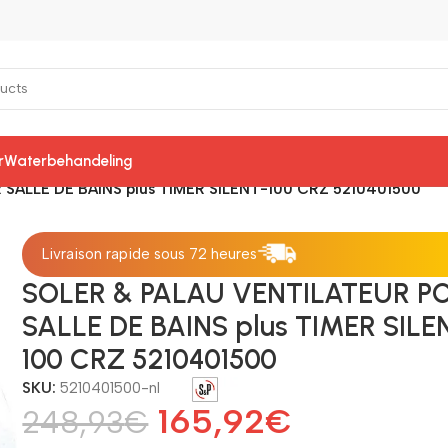
r
Waterbehandeling
SALLE DE BAINS plus TIMER SILENT-100 CRZ 5210401500
Livraison rapide sous 72 heures
SOLER & PALAU VENTILATEUR P
SALLE DE BAINS plus TIMER SILE
100 CRZ 5210401500
SKU:
5210401500-nl
165,92
€
248,93
€