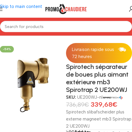
Skip to main content
Home
/
Installatiemateriaal
/
Lucht- en slibscheider
Livraison rapide sous
-54%
72 heures
Spirotech séparateur
de boues plus aimant
extérieure mb3
Spirotrap 2 UE200WJ
SKU:
UE200WJ-nl
339,68
€
736,89
€
Spirotech slibafscheider plus
externe magneet mb3 Spirotrap
2 UE200WJ