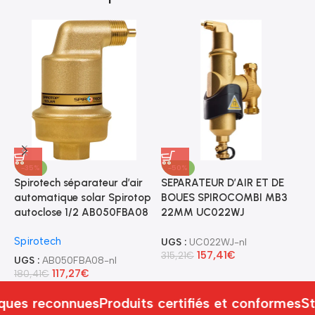
-35%
-50%
Spirotech séparateur d’air
SEPARATEUR D’AIR ET DE
S
automatique solar Spirotop
BOUES SPIROCOMBI MB3
S
autoclose 1/2 AB050FBA08
22MM UC022WJ
U
Spirotech
UGS :
UC022WJ-nl
U
157,41
€
315,21
€
2
UGS :
AB050FBA08-nl
117,27
€
180,41
€
ues reconnues
Produits certifiés et conformes
St