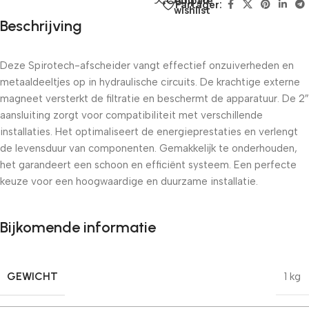
Add to
Compare
Partager:
wishlist
Beschrijving
Deze Spirotech-afscheider vangt effectief onzuiverheden en
metaaldeeltjes op in hydraulische circuits. De krachtige externe
magneet versterkt de filtratie en beschermt de apparatuur. De 2″
aansluiting zorgt voor compatibiliteit met verschillende
installaties. Het optimaliseert de energieprestaties en verlengt
de levensduur van componenten. Gemakkelijk te onderhouden,
het garandeert een schoon en efficiënt systeem. Een perfecte
keuze voor een hoogwaardige en duurzame installatie.
Bijkomende informatie
GEWICHT
1 kg