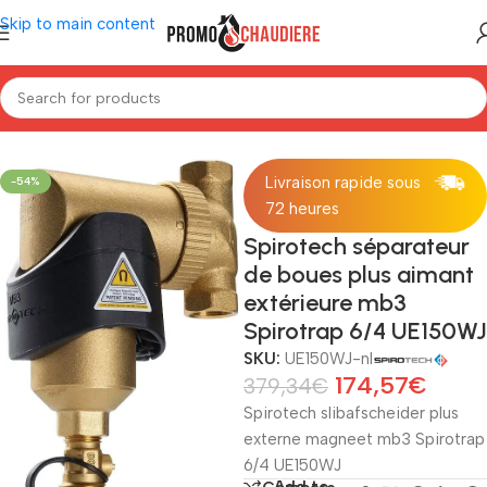
Skip to main content
Home
/
Installatiemateriaal
/
Lucht- en slibscheider
Livraison rapide sous
-54%
72 heures
Spirotech séparateur
de boues plus aimant
extérieure mb3
Spirotrap 6/4 UE150WJ
SKU:
UE150WJ-nl
174,57
€
379,34
€
Spirotech slibafscheider plus
externe magneet mb3 Spirotrap
6/4 UE150WJ