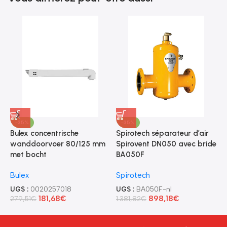
-35%
-35%
Bulex concentrische
Spirotech séparateur d’air
S
wanddoorvoer 80/125 mm
Spirovent DN050 avec bride
S
met bocht
BA050F
U
Bulex
Spirotech
U
2
UGS :
0020257018
UGS :
BA050F-nl
181,68
€
898,18
€
279,51
€
1.381,82
€