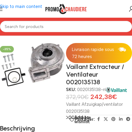
Skip to main content
Home
/
Ketels
/
Vaillant
/
Reserveonderdelen Vaillant
Livraison rapide sous
-35%
72 heures
Vaillant Extracteur /
Ventilateur
0020135138
SKU:
0020135138-nl
242,38
€
372,90
€
Vaillant Afzuigkap/ventilator
0020135138
Add to
Compare
Partager:
wishlist
Beschrijving