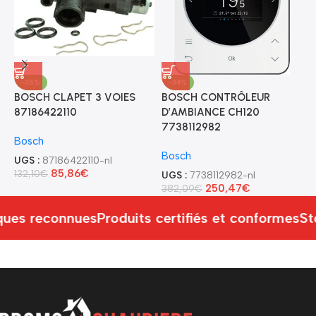
-35%
-34%
BOSCH CLAPET 3 VOIES
BOSCH CONTRÔLEUR
B
87186422110
D’AMBIANCE CH120
0
7738112982
Bosch
B
Bosch
UGS :
87186422110-nl
U
85,86
€
132,10
€
2
UGS :
7738112982-nl
250,47
€
382,09
€
ues reconnues
Produits certifiés et conformes
St