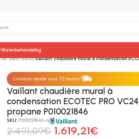
r
Waterbehandeling
tair warm water
/
Vaillant chaudière mural à condensation E
Livraison rapide sous 72 heures
Vaillant chaudière mural à
condensation ECOTEC PRO VC24
propane P010021846
SKU:
P010021846-nl
1.619,21
€
2.491,09
€