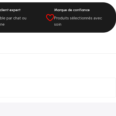
client expert
Marque de confiance
ble par chat ou
Produits sélectionnés avec
one
soin