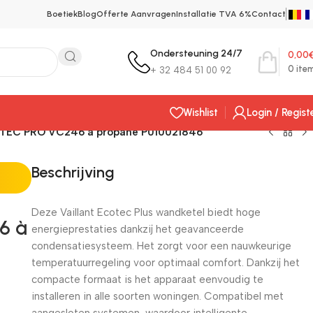
Boetiek
Blog
Offerte Aanvragen
Installatie TVA 6%
Contact
Ondersteuning 24/7
0,00
0
ite
+ 32 484 51 00 92
Wishlist
Login / Regist
COTEC PRO VC246 à propane P010021846
Beschrijving
Deze Vaillant Ecotec Plus wandketel biedt hoge
6 à
energieprestaties dankzij het geavanceerde
condensatiesysteem. Het zorgt voor een nauwkeurige
temperatuurregeling voor optimaal comfort. Dankzij het
compacte formaat is het apparaat eenvoudig te
installeren in alle soorten woningen. Compatibel met
aangesloten systemen, waardoor intelligente