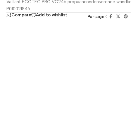
Vaillant ECOTEC PRO VC246 propaancondenserende wandke
P010021846
Compare
Add to wishlist
Partager: