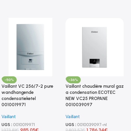
-50%
-36%
Vaillant VC 256/7-2 pure
Vaillant chaudière mural gaz
wandhangende
a condensation ECOTEC
condensatieketel
NEW VC25 PROPANE
0010019971
0010039097
Vaillant
Vaillant
UGS :
0010019971
UGS :
0010039097-nl
985,05
€
1.786,34
€
1.973,81
€
2.803,57
€