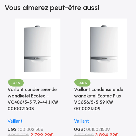
Vous aimerez peut-être aussi
-43%
-40%
Vaillant condenserende
Vaillant condenserende
wandketel Ecotec +
wandketel Ecotec Plus
VC486/5-5 7,9-44.1 KW
VC656/5-5 59 KW
0010021508
0010021509
Vaillant
Vaillant
UGS :
0010021508
UGS :
0010021509
2.799,29
€
3.894,22
€
4.908,97
€
6.517,06
€