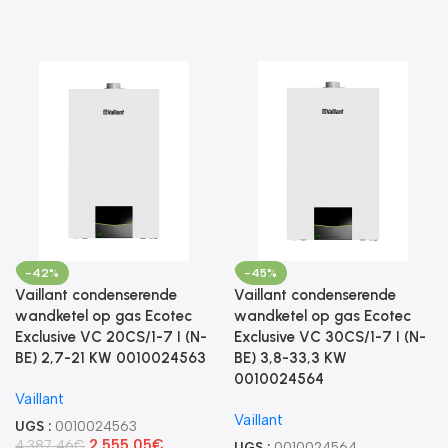
-42%
-45%
Vaillant condenserende
Vaillant condenserende
wandketel op gas Ecotec
wandketel op gas Ecotec
Exclusive VC 20CS/1-7 I (N-
Exclusive VC 30CS/1-7 I (N-
BE) 2,7-21 KW 0010024563
BE) 3,8-33,3 KW
0010024564
Vaillant
Vaillant
UGS :
0010024563
2.555,05
€
4.387,46
€
UGS :
0010024564