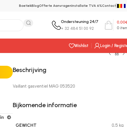
Boetiek
Blog
Offerte Aanvragen
Installatie TVA 6%
Contact
Ondersteuning 24/7
0,00
0
ite
+ 32 484 51 00 92
Wishlist
Login / Regist
Beschrijving
Vaillant gasventiel MAG 053520
Bijkomende informatie
GEWICHT
0,5 kg