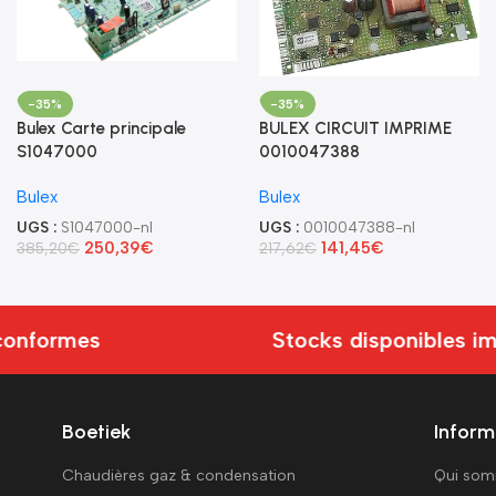
-35%
-35%
Bulex Carte principale
BULEX CIRCUIT IMPRIME
S1047000
0010047388
Bulex
Bulex
UGS :
S1047000-nl
UGS :
0010047388-nl
250,39
€
141,45
€
385,20
€
217,62
€
conformes
Stocks disponibles im
Boetiek
Inform
Chaudières gaz & condensation
Qui so