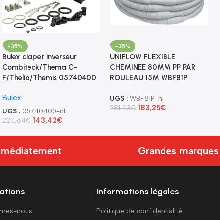
-35%
-35%
Bulex clapet inverseur
UNIFLOW FLEXIBLE
Combiteck/Thema C-
CHEMINEE 80MM PP PAR
F/Thelia/Themis 05740400
ROULEAU 15M WBF81P
Bulex
UGS :
WBF81P-nl
183,25
€
281,93
€
UGS :
05740400-nl
143,42
€
220,64
€
médiatement
Grandes marques r
ations
Informations légales
mmes-nous
Politique de confidentialité