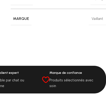
MARQUE
Vaillant
client expert
Marque de confiance
ble par chat ou
Produits sélectionnés avec
one
soin