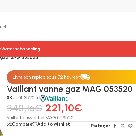
r
Waterbehandeling
e gaz MAG 053520
Livraison rapide sous 72 heures
Vaillant vanne gaz MAG 053520
SKU:
053520-nl
221,10
€
340,16
€
Vaillant gasventiel MAG 053520
Compare
Add to wishlist
Partager: