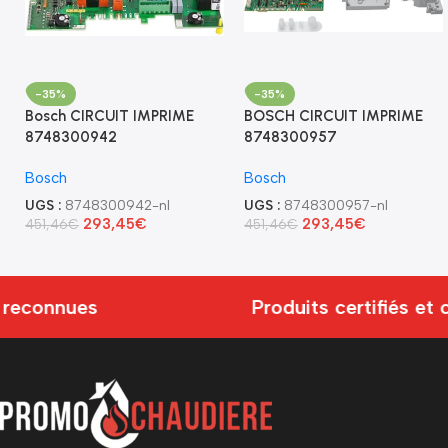
-35%
-35%
Bosch CIRCUIT IMPRIME
BOSCH CIRCUIT IMPRIME
8748300942
8748300957
Bosch
Bosch
UGS :
8748300942-nl
UGS :
8748300957-nl
293,45
€
293,45
€
451,46
€
451,46
€
econnues
Produits certifiés et 