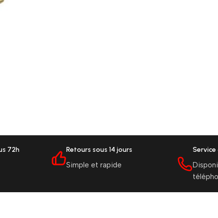
ous 72h
Retours sous 14 jours
Service 
Simple et rapide
Disponi
téléph