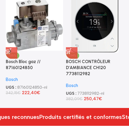
-35%
-34%
Bosch Bloc gaz //
BOSCH CONTRÔLEUR
B
87160124850
D’AMBIANCE CH120
T
7738112982
S
Bosch
Bosch
B
UGS :
87160124850-nl
222,40
€
342,15
€
UGS :
7738112982-nl
U
250,47
€
382,09
€
3
ues reconnues
Produits certifiés et conformes
St