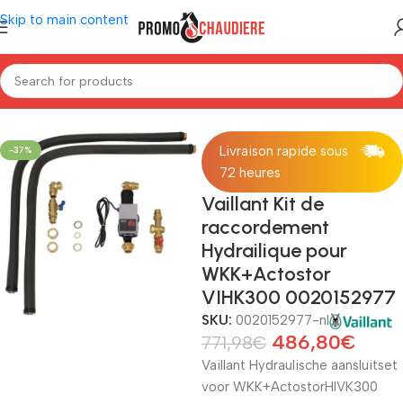
Skip to main content
Home
/
Ketels
/
Vaillant
/
Reserveonderdelen Vaillant
Livraison rapide sous
-37%
72 heures
Vaillant Kit de
raccordement
Hydrailique pour
WKK+Actostor
VIHK300 0020152977
SKU:
0020152977-nl
486,80
€
771,98
€
Vaillant Hydraulische aansluitset
voor WKK+ActostorHIVK300