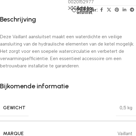
0020152977
Add to
Compare
Partager:
wishlist
Beschrijving
Deze Vaillant aansluitset maakt een waterdichte en veilige
aansluiting van de hydraulische elementen van de ketel mogelijk.
Het zorgt voor een soepele watercirculatie en verbetert de
verwarmingsefficiëntie. Een essentieel accessoire om een ​​
betrouwbare installatie te garanderen.
Bijkomende informatie
GEWICHT
0,5 kg
MARQUE
Vaillant