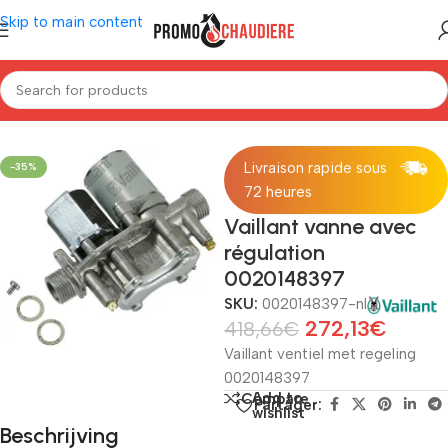
Skip to main content
Home
/
Ketels
/
Vaillant
/
Reserveonderdelen Vaillant
Livraison rapide sous
-35%
72 heures
Vaillant vanne avec
régulation
0020148397
SKU:
0020148397-nl
272,13
€
418,66
€
Vaillant ventiel met regeling
0020148397
Add to
Compare
Partager:
wishlist
Beschrijving