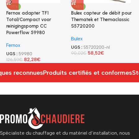
-35%
-35%
Fernox adapter TF1
Bulex capteur de débit pour
B
Total/Compact voor
Thematek et Themaclassic
0
reinigingspomp CC
S5720200
B
Powerflow 59980
Bulex
U
Fernox
2
UGS :
S5720200-nl
58,52
€
90,02
€
UGS :
59980
82,28
€
126,59
€
ues reconnues
Produits certifiés et conformes
St
Spécialiste du chauffage et du matériel d’installation, nous