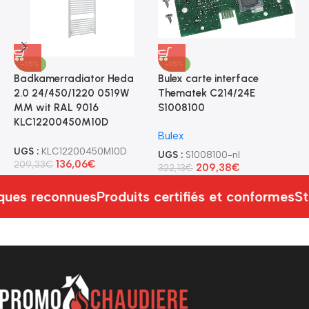
-35%
-35%
Badkamerradiator Heda
Bulex carte interface
B
2.0 24/450/1220 0519W
Thematek C214/24E
0
MM wit RAL 9016
S1008100
B
KLC12200450M10D
Bulex
U
UGS :
KLC12200450M10D
4
UGS :
S1008100-nl
136,06
€
209,33
€
209,38
€
322,13
€
ues reconnues
Produits certifiés et conformes
St