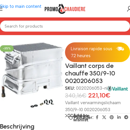
Skip to main content
Home
/
Ketels
/
Vaillant
/
Reserveonderdelen Vaillant
Livraison rapide sous
-35%
72 heures
Vaillant corps de
chauffe 350/9-10
0020206053
SKU:
0020206053-nl
221,10
€
340,16
€
Vaillant verwarmingslichaam
350/9-10 0020206053
Add to
Compare
Partager:
wishlist
Beschrijving