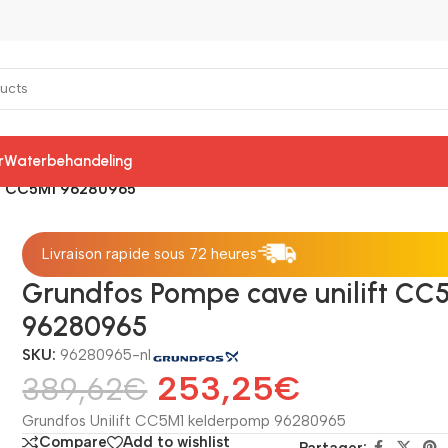
r
Waterbehandeling
ft CC5M1 96280965
Livraison rapide sous 72 heures
Grundfos Pompe cave unilift CC
96280965
SKU:
96280965-nl
253,25
€
389,62
€
Grundfos Unilift CC5M1 kelderpomp 96280965
Compare
Add to wishlist