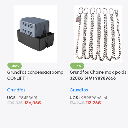
-35%
-35%
Grundfos condensaatpomp
Grundfos Chaine max poids
CONLIFT 1
320KG (4M) 98989666
Grundfos
Grundfos
UGS :
98455601
UGS :
98989666-nl
136,06
€
113,26
€
209,33
€
174,24
€