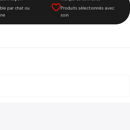
ble par chat ou
Produits sélectionnés avec
one
soin