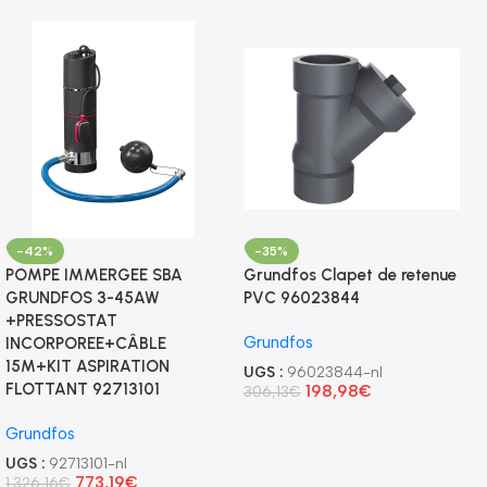
-42%
-35%
POMPE IMMERGEE SBA
Grundfos Clapet de retenue
GRUNDFOS 3-45AW
PVC 96023844
+PRESSOSTAT
Grundfos
INCORPOREE+CÂBLE
15M+KIT ASPIRATION
UGS :
96023844-nl
FLOTTANT 92713101
198,98
€
306,13
€
Grundfos
UGS :
92713101-nl
773,19
€
1.326,16
€