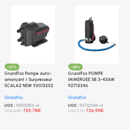
-37%
-35%
Grundfos Pompe auto-
Grundfos POMPE
amorçant / Surpresseur
IMMERGEE SB 3-45AW
SCALA2 NEW 93013252
92712346
Grundfos
Grundfos
UGS :
93013252-nl
UGS :
92712346-nl
729,78
€
736,95
€
1.154,34
€
1.133,77
€