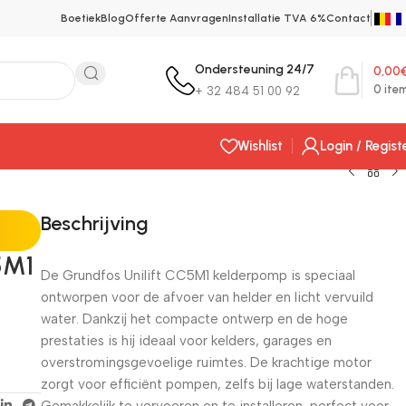
Boetiek
Blog
Offerte Aanvragen
Installatie TVA 6%
Contact
Ondersteuning 24/7
0,00
0
ite
+ 32 484 51 00 92
Wishlist
Login / Regist
Beschrijving
5M1
De Grundfos Unilift CC5M1 kelderpomp is speciaal
ontworpen voor de afvoer van helder en licht vervuild
water. Dankzij het compacte ontwerp en de hoge
prestaties is hij ideaal voor kelders, garages en
overstromingsgevoelige ruimtes. De krachtige motor
zorgt voor efficiënt pompen, zelfs bij lage waterstanden.
Gemakkelijk te vervoeren en te installeren, perfect voor