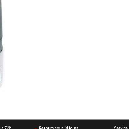
ous 72h
Retours sous 14 jours
Service 