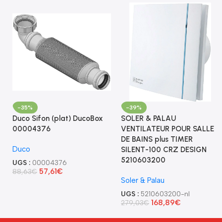
-35%
-39%
Duco Sifon (plat) DucoBox
SOLER & PALAU
00004376
VENTILATEUR POUR SALLE
DE BAINS plus TIMER
Duco
SILENT-100 CRZ DESIGN
5210603200
UGS :
00004376
57,61
€
88,63
€
Soler & Palau
UGS :
5210603200-nl
168,89
€
279,03
€