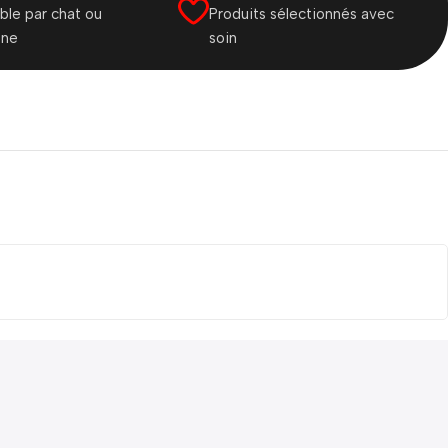
ble par chat ou
Produits sélectionnés avec
one
soin