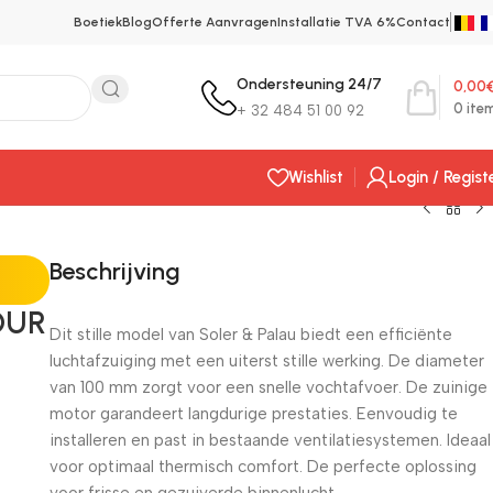
Boetiek
Blog
Offerte Aanvragen
Installatie TVA 6%
Contact
Ondersteuning 24/7
0,00
0
ite
+ 32 484 51 00 92
Wishlist
Login / Regist
Beschrijving
OUR
Dit stille model van Soler & Palau biedt een efficiënte
luchtafzuiging met een uiterst stille werking. De diameter
van 100 mm zorgt voor een snelle vochtafvoer. De zuinige
motor garandeert langdurige prestaties. Eenvoudig te
installeren en past in bestaande ventilatiesystemen. Ideaal
voor optimaal thermisch comfort. De perfecte oplossing
voor frisse en gezuiverde binnenlucht.