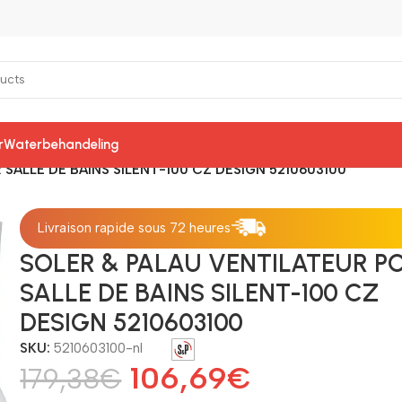
r
Waterbehandeling
SALLE DE BAINS SILENT-100 CZ DESIGN 5210603100
Livraison rapide sous 72 heures
SOLER & PALAU VENTILATEUR P
SALLE DE BAINS SILENT-100 CZ
DESIGN 5210603100
SKU:
5210603100-nl
106,69
€
179,38
€