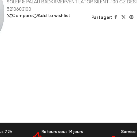
SOLER & PALAU BADKAMERVENTILATOR SILENT-100 CZ DES
5210603100
Compare
Add to wishlist
Partager:
ous 72h
Retours sous 14 jours
Service 