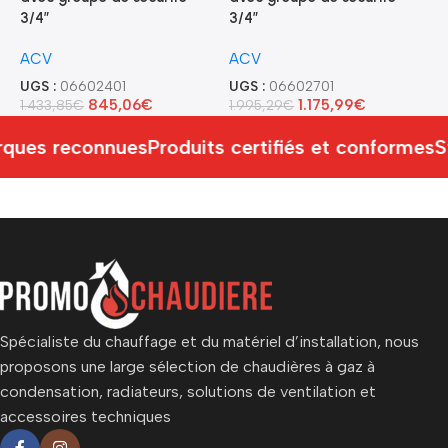
3/4″
3/4″
U
ACV
ACV
9
UGS :
06602401
UGS :
06602701
845,06
€
1.175,99
€
1.433,85
€
1.995,29
€
ques reconnues
Produits certifiés et conformes
S
Spécialiste du chauffage et du matériel d’installation, nous
proposons une large sélection de chaudières à gaz à
condensation, radiateurs, solutions de ventilation et
accessoires techniques