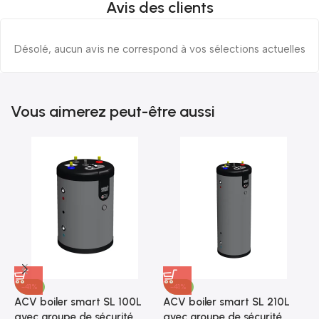
Avis des clients
Désolé, aucun avis ne correspond à vos sélections actuelles
Vous aimerez peut-être aussi
-41%
-41%
ACV boiler smart SL 100L
ACV boiler smart SL 210L
A
avec groupe de sécurité
avec groupe de sécurité