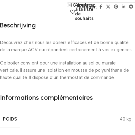
Ajouter
Comparer
Partager:
à la liste
de
souhaits
Beschrijving
Découvrez chez nous les boilers efficaces et de bonne qualité
de la marque ACV qui répondent certainement à vos exigences.
Ce boiler convient pour une installation au sol ou murale
verticale. Il assure une isolation en mousse de polyuréthane de
haute qualité. Il dispose d’un thermostat de commande.
Informations complémentaires
POIDS
40 kg