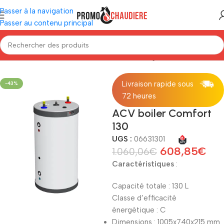
Passer à la navigation
Passer au contenu principal
Accueil
/
Production eau chaude
/
Boiler échangeur
/
ACV
Livraison rapide sous
-43%
72 heures
ACV boiler Comfort
130
UGS :
06631301
608,85
€
1.060,06
€
Caractéristiques
:
Capacité totale : 130 L
Classe d’efficacité
énergétique : C
Dimensions : 1005x740x215 mm