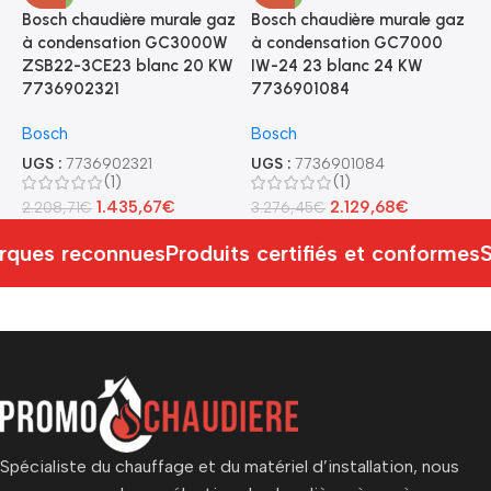
Bosch chaudière murale gaz
Bosch chaudière murale gaz
B
à condensation GC3000W
à condensation GC7000
A
ZSB22-3CE23 blanc 20 KW
IW-24 23 blanc 24 KW
2
7736902321
7736901084
B
Bosch
Bosch
U
2
UGS :
7736902321
UGS :
7736901084
(1)
(1)
1.435,67
€
2.129,68
€
2.208,71
€
3.276,45
€
ques reconnues
Produits certifiés et conformes
S
Spécialiste du chauffage et du matériel d’installation, nous