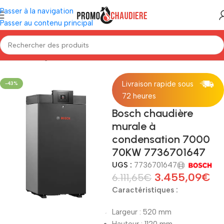
Passer à la navigation
Passer au contenu principal
ière murale gaz à condensation sans eau chaude sanitaire Bosch
Livraison rapide sous
-43%
72 heures
Bosch chaudière
murale à
condensation 7000
70KW 7736701647
UGS :
7736701647
3.455,09
€
6.111,65
€
Caractéristiques :
Largeur : 520 mm