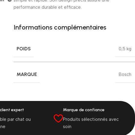
performance durable et efficace.
Informations complémentaires
POIDS
0,5 kg
MARQUE
Bosch
client expert
Marque de confiance
ble par chat ou
Produits sélectionnés avec
one
soin