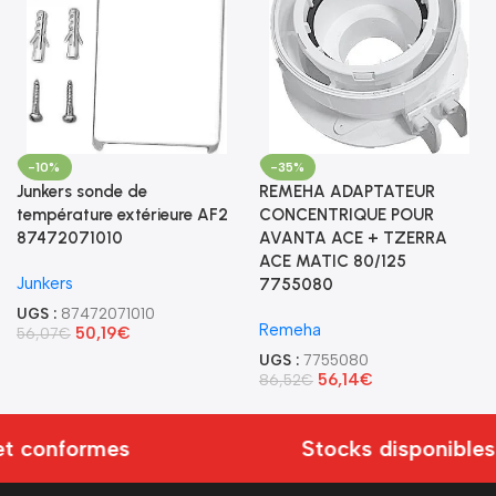
-10%
-35%
Junkers sonde de
REMEHA ADAPTATEUR
température extérieure AF2
CONCENTRIQUE POUR
87472071010
AVANTA ACE + TZERRA
ACE MATIC 80/125
Junkers
7755080
UGS :
87472071010
Remeha
50,19
€
56,07
€
UGS :
7755080
56,14
€
86,52
€
t conformes
Stocks disponibles