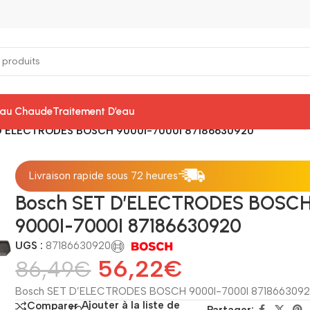
Eau Chaude
Traitement D’eau
D’ELECTRODES BOSCH 9000I-7000I 87186630920
Livraison rapide sous 72 heures
Bosch SET D’ELECTRODES BOSC
9000I-7000I 87186630920
UGS :
87186630920
56,22
€
86,49
€
Bosch SET D’ELECTRODES BOSCH 9000I-7000I 871866309
Ajouter à la liste de
Comparer