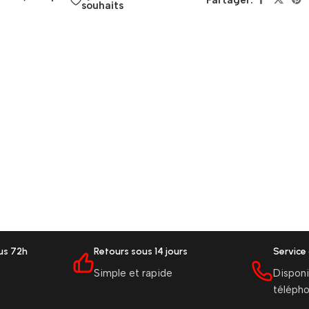
Partager:
souhaits
ous 72h
Retours sous 14 jours
Service 
Simple et rapide
Disponi
téléph