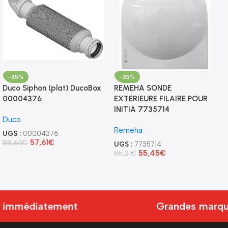
-35%
-35%
Duco Siphon (plat) DucoBox
REMEHA SONDE
00004376
EXTÉRIEURE FILAIRE POUR
INITIA 7735714
Duco
Remeha
UGS :
00004376
57,61
€
88,63
€
UGS :
7735714
55,45
€
85,31
€
 immédiatement
Grandes marque