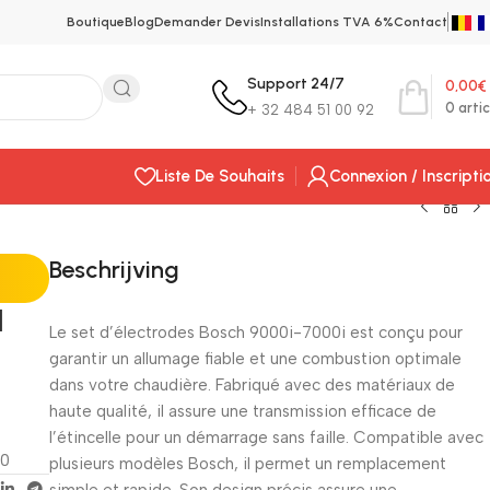
Boutique
Blog
Demander Devis
Installations TVA 6%
Contact
Support 24/7
0,00
€
0
artic
+ 32 484 51 00 92
Liste De Souhaits
Connexion / Inscripti
Beschrijving
H
Le set d’électrodes Bosch 9000i-7000i est conçu pour
garantir un allumage fiable et une combustion optimale
dans votre chaudière. Fabriqué avec des matériaux de
haute qualité, il assure une transmission efficace de
l’étincelle pour un démarrage sans faille. Compatible avec
20
plusieurs modèles Bosch, il permet un remplacement
simple et rapide. Son design précis assure une