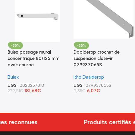
-35%
-35%
Bulex passage mural
Daalderop crochet de
concentrique 80/125 mm
suspension close-in
avec courbe
079937065S
Bulex
Itho Daalderop
UGS :
0020257018
UGS :
079937065S
181,68
€
6,07
€
279,51
€
9,35
€
s reconnues
Produits certifiés e