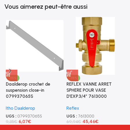
Vous aimerez peut-être aussi
-35%
-35%
Daalderop crochet de
REFLEX VANNE ARRET
J
suspension close-in
SPHERE POUR VASE
t
079937065S
D’EXP.3/4″ 7613000
8
Itho Daalderop
Reflex
J
UGS :
079937065S
UGS :
7613000
U
6,07
€
45,46
€
9,35
€
69,94
€
5