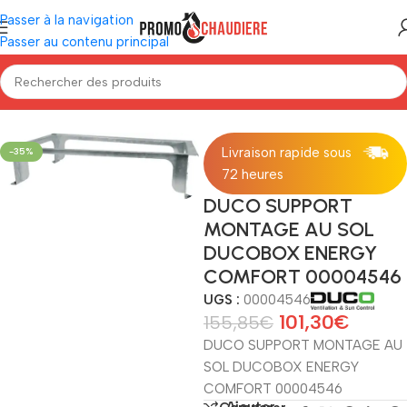
Passer à la navigation
Passer au contenu principal
Accueil
/
Ventilation
/
Ventilation Duco
/
Accessoires Duco
Livraison rapide sous
-35%
72 heures
DUCO SUPPORT
MONTAGE AU SOL
DUCOBOX ENERGY
COMFORT 00004546
UGS :
00004546
101,30
€
155,85
€
DUCO SUPPORT MONTAGE AU
SOL DUCOBOX ENERGY
COMFORT 00004546