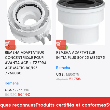
-35%
-35%
REMEHA ADAPTATEUR
REMEHA ADAPTATEUR
M
CONCENTRIQUE POUR
INITIA PLUS 80/125 M85075
P
AVANTA ACE + TZERRA
D
Remeha
ACE MATIC 80/125
M
7755080
UGS :
M85075
51,75
€
79,62
€
U
Remeha
8
UGS :
7755080
56,14
€
86,52
€
ques reconnues
Produits certifiés et conformes
S