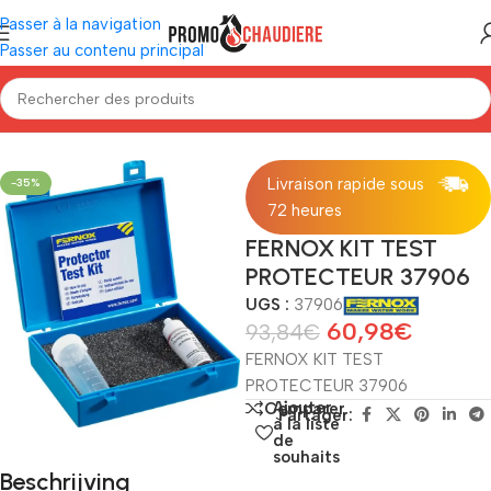
Passer à la navigation
Passer au contenu principal
Accueil
/
Matériel d'installation
/
Produit de traitement
Livraison rapide sous
-35%
72 heures
FERNOX KIT TEST
PROTECTEUR 37906
UGS :
37906
60,98
€
93,84
€
FERNOX KIT TEST
PROTECTEUR 37906
Ajouter
Comparer
Partager:
à la liste
de
souhaits
Beschrijving