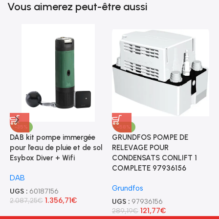
Vous aimerez peut-être aussi
-35%
-58%
DAB kit pompe immergée
GRUNDFOS POMPE DE
V
pour l’eau de pluie et de sol
RELEVAGE POUR
p
Esybox Diver + Wifi
CONDENSATS CONLIFT 1
3
COMPLETE 97936156
DAB
V
Grundfos
UGS :
60187156
U
1.356,71
€
2.087,25
€
3
UGS :
97936156
121,77
€
289,19
€