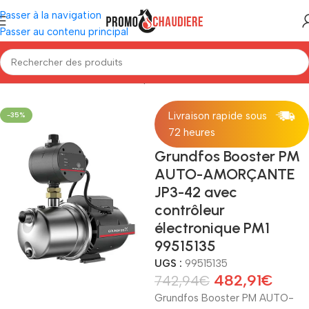
Passer à la navigation
Passer au contenu principal
Accueil
/
Traitement d'eau
/
Pompe
Livraison rapide sous
-35%
72 heures
Grundfos Booster PM
AUTO-AMORÇANTE
JP3-42 avec
contrôleur
électronique PM1
99515135
UGS :
99515135
482,91
€
742,94
€
Grundfos Booster PM AUTO-