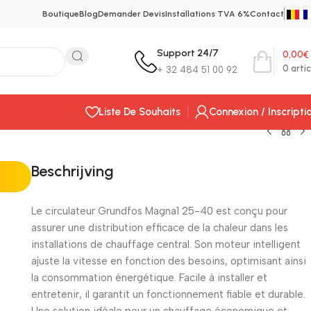
Boutique
Blog
Demander Devis
Installations TVA 6%
Contact
Support 24/7
0,00
€
0
artic
+ 32 484 51 00 92
Liste De Souhaits
Connexion / Inscripti
Beschrijving
Le circulateur Grundfos Magna1 25-40 est conçu pour
assurer une distribution efficace de la chaleur dans les
installations de chauffage central. Son moteur intelligent
ajuste la vitesse en fonction des besoins, optimisant ainsi
la consommation énergétique. Facile à installer et
entretenir, il garantit un fonctionnement fiable et durable.
Une solution idéale pour un chauffage économique et