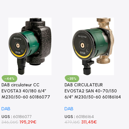
-44%
-35%
DAB circulateur CC
DAB CIRCULATEUR
EVOSTA3 40/180 6/4″
EVOSTA2 SAN 40-70/150
M230/50-60 60186077
6/4″ M230/50-60 60186164
DAB
DAB
UGS :
60186077
UGS :
60186164
195,29
€
311,45
€
346,06
€
479,16
€