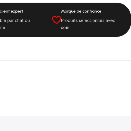
client expert
Marque de confiance
ble par chat ou
Produits sélectionnés avec
one
soin