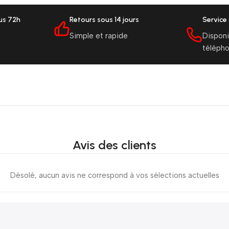
ous 72h
Retours sous 14 jours
Service 
Simple et rapide
Disponi
téléph
Avis des clients
Désolé, aucun avis ne correspond à vos sélections actuelles