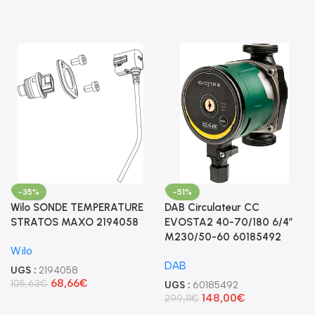
-35%
-51%
Wilo SONDE TEMPERATURE
DAB Circulateur CC
STRATOS MAXO 2194058
EVOSTA2 40-70/180 6/4″
M230/50-60 60185492
Wilo
DAB
UGS :
2194058
68,66
€
105,63
€
UGS :
60185492
148,00
€
299,11
€