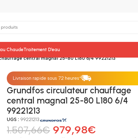
Eau Chaude
Traitement D’eau
 chauffage central magna1 25-80 L180 6/4 99221213
Livraison rapide sous 72 heures
Grundfos circulateur chauffage
central magna1 25-80 L180 6/4
99221213
UGS :
99221213
979,98
€
1.507,66
€