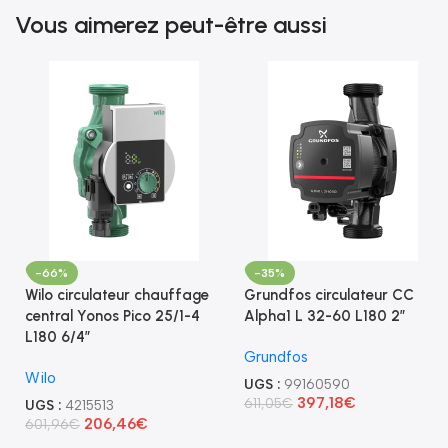
Vous aimerez peut-être aussi
-66%
-35%
Wilo circulateur chauffage
Grundfos circulateur CC
central Yonos Pico 25/1-4
Alpha1 L 32-60 L180 2″
L180 6/4″
Grundfos
Wilo
UGS :
99160590
397,18
€
611,05
€
UGS :
4215513
206,46
€
601,96
€