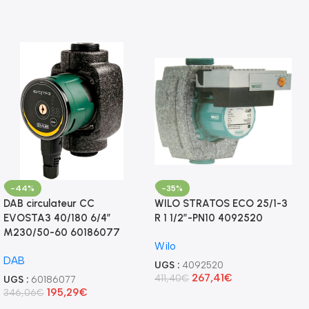
-44%
-35%
DAB circulateur CC
WILO STRATOS ECO 25/1-3
EVOSTA3 40/180 6/4″
R 1 1/2″-PN10 4092520
M230/50-60 60186077
Wilo
DAB
UGS :
4092520
267,41
€
411,40
€
UGS :
60186077
195,29
€
346,06
€