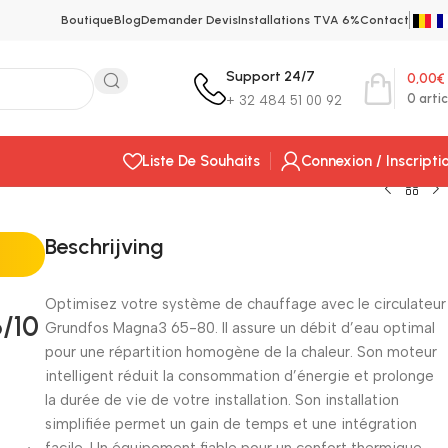
Boutique
Blog
Demander Devis
Installations TVA 6%
Contact
Support 24/7
0,00
€
0
artic
+ 32 484 51 00 92
Liste De Souhaits
Connexion / Inscripti
Beschrijving
Optimisez votre système de chauffage avec le circulateur
/10
Grundfos Magna3 65-80. Il assure un débit d’eau optimal
pour une répartition homogène de la chaleur. Son moteur
intelligent réduit la consommation d’énergie et prolonge
la durée de vie de votre installation. Son installation
simplifiée permet un gain de temps et une intégration
facile. Un équipement fiable pour un confort thermique