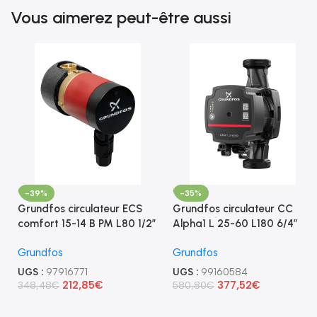
Vous aimerez peut-être aussi
-39%
-35%
Grundfos circulateur ECS
Grundfos circulateur CC
comfort 15-14 B PM L80 1/2″
Alpha1 L 25-60 L180 6/4″
Grundfos
Grundfos
UGS :
97916771
UGS :
99160584
212,85
€
377,52
€
348,48
€
580,80
€