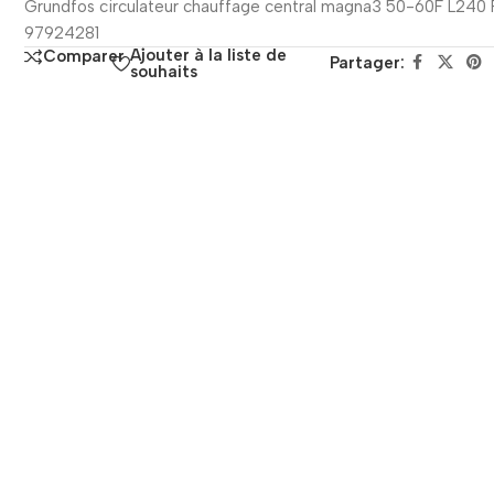
Grundfos circulateur chauffage central magna3 50-60F L240 
97924281
Ajouter à la liste de
Comparer
Partager:
souhaits