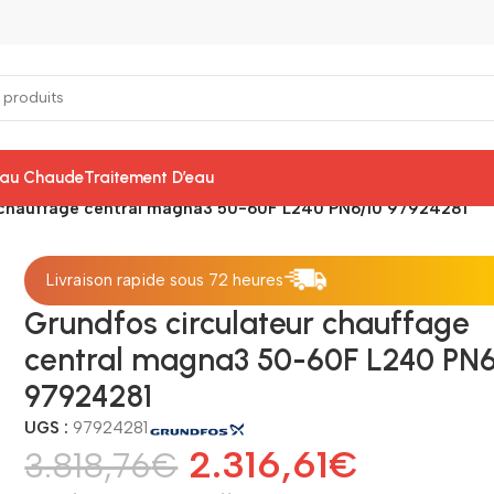
Eau Chaude
Traitement D’eau
 chauffage central magna3 50-60F L240 PN6/10 97924281
Livraison rapide sous 72 heures
Grundfos circulateur chauffage
central magna3 50-60F L240 PN6
97924281
UGS :
97924281
2.316,61
€
3.818,76
€