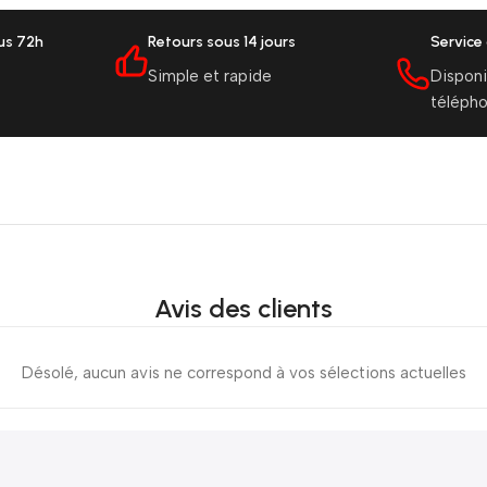
ous 72h
Retours sous 14 jours
Service 
Simple et rapide
Disponi
téléph
Avis des clients
Désolé, aucun avis ne correspond à vos sélections actuelles