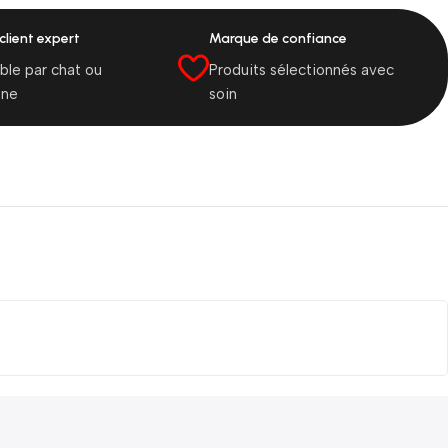
client expert
Marque de confiance
ble par chat ou
Produits sélectionnés avec
one
soin