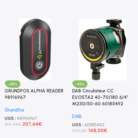
-35%
-51%
GRUNDFOS ALPHA READER
DAB Circulateur CC
98916967
EVOSTA2 40-70/180 6/4″
M230/50-60 60185492
Grundfos
DAB
UGS :
98916967
207,64
€
319,44
€
UGS :
60185492
148,00
€
299,11
€