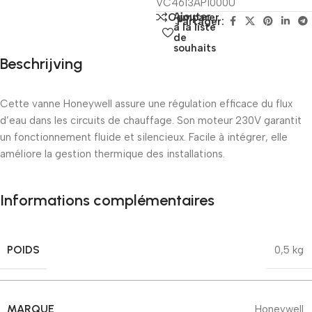
VC4613AP1000U
Ajouter
Comparer
Partager:
à la liste
de
souhaits
Beschrijving
Cette vanne Honeywell assure une régulation efficace du flux
d’eau dans les circuits de chauffage. Son moteur 230V garantit
un fonctionnement fluide et silencieux. Facile à intégrer, elle
améliore la gestion thermique des installations.
Informations complémentaires
POIDS
0,5 kg
MARQUE
Honeywell