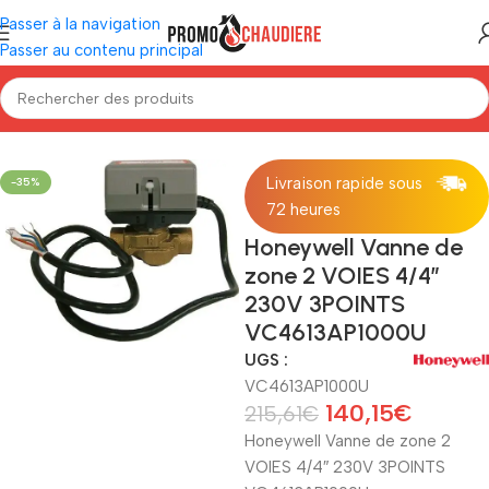
Passer à la navigation
Passer au contenu principal
Accueil
/
Matériel d'installation
/
Vanne
Livraison rapide sous
-35%
72 heures
Honeywell Vanne de
zone 2 VOIES 4/4″
230V 3POINTS
VC4613AP1000U
UGS :
VC4613AP1000U
140,15
€
215,61
€
Honeywell Vanne de zone 2
VOIES 4/4″ 230V 3POINTS