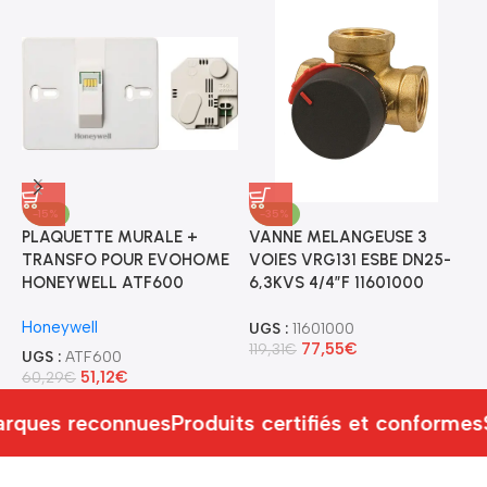
-15%
-35%
PLAQUETTE MURALE +
VANNE MELANGEUSE 3
V
TRANSFO POUR EVOHOME
VOIES VRG131 ESBE DN25-
V
HONEYWELL ATF600
6,3KVS 4/4″F 11601000
1
Honeywell
UGS :
11601000
U
77,55
€
119,31
€
1
UGS :
ATF600
51,12
€
60,29
€
rques reconnues
Produits certifiés et conformes