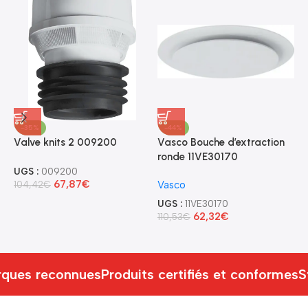
-35%
-44%
Valve knits 2 009200
Vasco Bouche d’extraction
B
ronde 11VE30170
E
1
UGS :
009200
67,87
€
104,42
€
Vasco
U
UGS :
11VE30170
1
62,32
€
110,53
€
ques reconnues
Produits certifiés et conformes
S