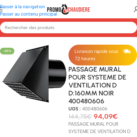
Passer à la navigation
Passer au contenu principal
Accueil
/
Ventilation
/
Accessoires de ventilation
Livraison rapide sous
-35%
72 heures
PASSAGE MURAL
POUR SYSTEME DE
VENTILATION D
D:160MM NOIR
400480606
UGS :
400480606
94,09
€
144,75
€
PASSAGE MURAL POUR
SYSTEME DE VENTILATION D