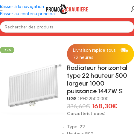
Passer à la navigation
Passer au contenu principal
Accueil
/
Radiateur
/
Radiateurs horizontaux
Livraison rapide sous
-50%
72 heures
Radiateur horizontal
type 22 hauteur 500
largeur 1000
puissance 1447W S
UGS :
RH225001000
168,30
€
336,60
€
Caractéristiques:
Type: 22