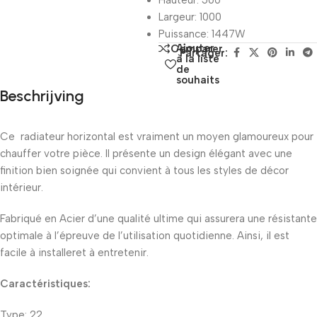
Hauteur: 500
Largeur: 1000
Puissance: 1447W
Ajouter
Comparer
Partager:
à la liste
de
souhaits
Beschrijving
Ce radiateur horizontal est vraiment un moyen glamoureux pour
chauffer votre pièce. Il présente un design élégant avec une
finition bien soignée qui convient à tous les styles de décor
intérieur.
Fabriqué en Acier d’une qualité ultime qui assurera une résistante
optimale à l’épreuve de l’utilisation quotidienne. Ainsi, il est
facile à installeret à entretenir.
Caractéristiques:
Type: 22