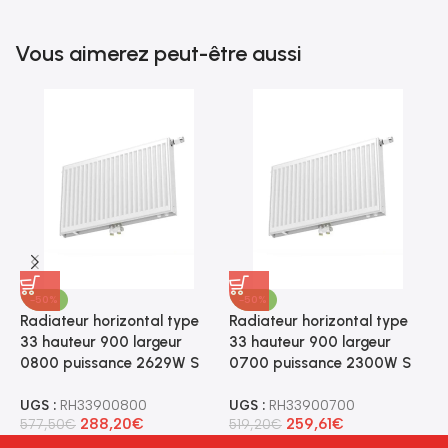
Vous aimerez peut-être aussi
-50%
-50%
Radiateur horizontal type
Radiateur horizontal type
R
33 hauteur 900 largeur
33 hauteur 900 largeur
3
0800 puissance 2629W S
0700 puissance 2300W S
1
UGS :
RH33900800
UGS :
RH33900700
U
288,20
€
259,61
€
577,50
€
519,20
€
4