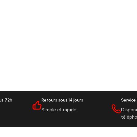
ous 72h
Retours sous 14 jours
Service 
Simple et rapide
Disponi
téléph