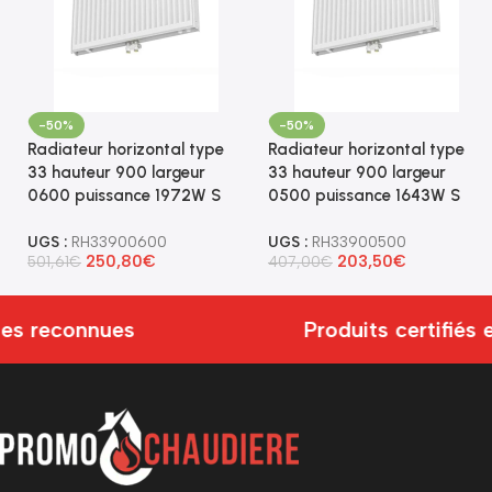
-50%
-50%
Radiateur horizontal type
Radiateur horizontal type
33 hauteur 900 largeur
33 hauteur 900 largeur
0600 puissance 1972W S
0500 puissance 1643W S
UGS :
RH33900600
UGS :
RH33900500
250,80
€
203,50
€
501,61
€
407,00
€
 reconnues
Produits certifiés e