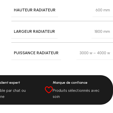
HAUTEUR RADIATEUR
600 mm
LARGEUR RADIATEUR
1800 mm
PUISSANCE RADIATEUR
3000 w – 4000 w
client expert
Marque de confiance
ble par chat ou
Produits sélectionnés avec
one
soin