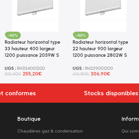
-50%
-50%
Radiateur horizontal type
Radiateur horizontal type
33 hauteur 400 largeur
22 hauteur 900 largeur
1200 puissance 2059W S
1200 puissance 2802W S
UGS :
RH334001200
UGS :
RH229001200
255,20
€
306,90
€
510,40
€
613,80
€
t conformes
Stocks disponibles
Boutique
Inform
Chaudières gaz & condensation
Qui so