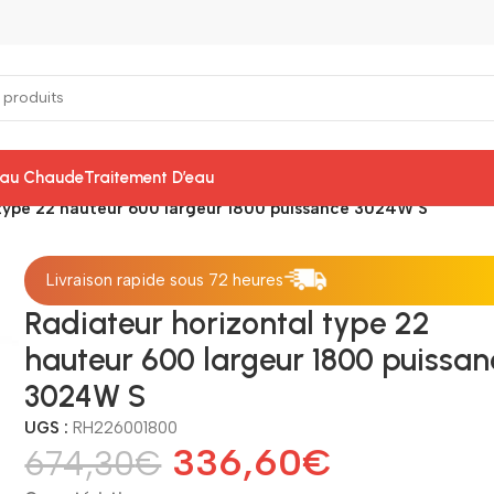
Eau Chaude
Traitement D’eau
 type 22 hauteur 600 largeur 1800 puissance 3024W S
Livraison rapide sous 72 heures
Radiateur horizontal type 22
hauteur 600 largeur 1800 puissan
3024W S
UGS :
RH226001800
336,60
€
674,30
€