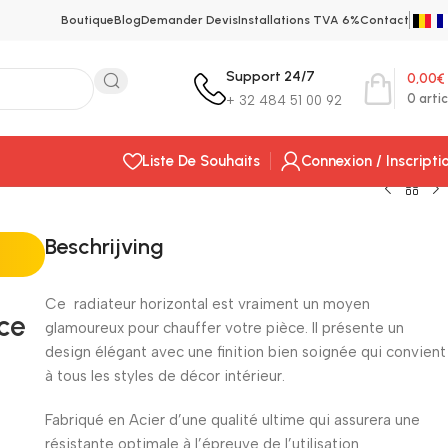
Boutique
Blog
Demander Devis
Installations TVA 6%
Contact
Support 24/7
0,00
€
0
artic
+ 32 484 51 00 92
Liste De Souhaits
Connexion / Inscripti
Beschrijving
Ce radiateur horizontal est vraiment un moyen
ce
glamoureux pour chauffer votre pièce. Il présente un
design élégant avec une finition bien soignée qui convient
à tous les styles de décor intérieur.
Fabriqué en Acier d’une qualité ultime qui assurera une
résistante optimale à l’épreuve de l’utilisation