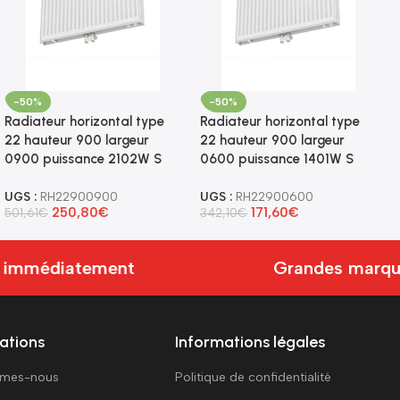
-50%
-50%
Radiateur horizontal type
Radiateur horizontal type
22 hauteur 900 largeur
22 hauteur 900 largeur
0900 puissance 2102W S
0600 puissance 1401W S
UGS :
RH22900900
UGS :
RH22900600
250,80
€
171,60
€
501,61
€
342,10
€
 immédiatement
Grandes marques
ations
Informations légales
mmes-nous
Politique de confidentialité