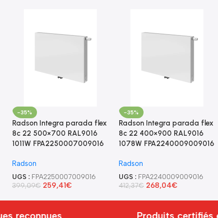
-35%
-35%
Radson Integra parada flex
Radson Integra parada flex
8c 22 500×700 RAL9016
8c 22 400×900 RAL9016
1011W FPA2250007009016
1078W FPA2240009009016
Radson
Radson
UGS :
FPA2250007009016
UGS :
FPA2240009009016
259,41
€
268,04
€
399,09
€
412,37
€
s reconnues
Produits certifiés 