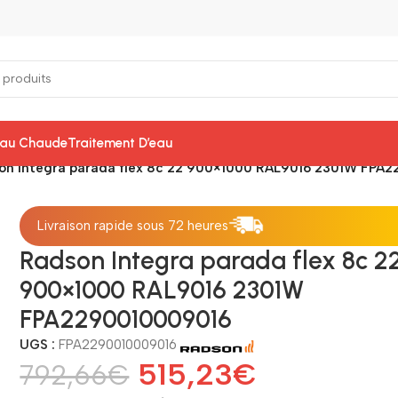
Eau Chaude
Traitement D’eau
on Integra parada flex 8c 22 900×1000 RAL9016 2301W FPA
Livraison rapide sous 72 heures
Radson Integra parada flex 8c 2
900×1000 RAL9016 2301W
FPA2290010009016
UGS :
FPA2290010009016
515,23
€
792,66
€