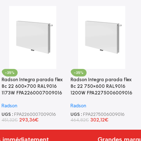
-35%
-35%
Radson Integra parada flex
Radson Integra parada flex
8c 22 600×700 RAL9016
8c 22 750×600 RAL9016
1173W FPA2260007009016
1200W FPA2275006009016
Radson
Radson
UGS :
FPA2260007009016
UGS :
FPA2275006009016
293,36
€
302,12
€
451,32
€
464,82
€
 immédiatement
Grandes marque