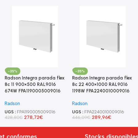
-35%
-35%
Radson Integra parada flex
Radson Integra parada flex
8c 11 900×500 RAL9016
8c 22 400×1000 RAL9016
674W FPA1190005009016
1198W FPA2240010009016
Radson
Radson
UGS :
FPA1190005009016
UGS :
FPA2240010009016
278,72
€
289,96
€
428,80
€
446,09
€
et conformes
Stocks disponibles