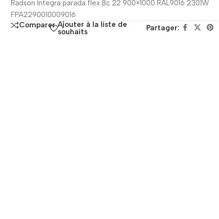
Radson Integra parada flex 8c 22 900×1000 RAL9016 2301W
FPA2290010009016
Ajouter à la liste de
Comparer
Partager:
souhaits