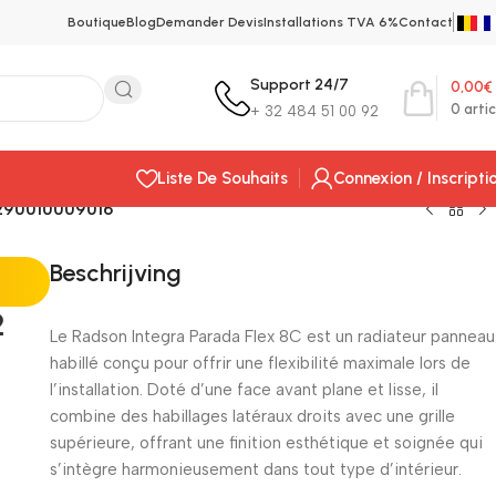
Boutique
Blog
Demander Devis
Installations TVA 6%
Contact
Support 24/7
0,00
€
0
artic
+ 32 484 51 00 92
Liste De Souhaits
Connexion / Inscripti
2290010009016
Beschrijving
2
Le Radson Integra Parada Flex 8C est un radiateur panneau
habillé conçu pour offrir une flexibilité maximale lors de
l’installation. Doté d’une face avant plane et lisse, il
combine des habillages latéraux droits avec une grille
supérieure, offrant une finition esthétique et soignée qui
s’intègre harmonieusement dans tout type d’intérieur.