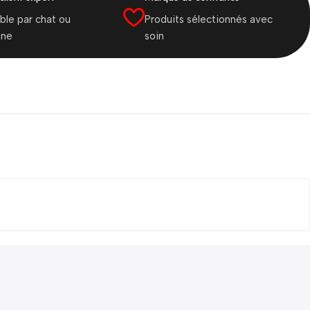
ble par chat ou
Produits sélectionnés avec
one
soin