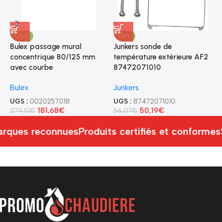
-35%
-10%
Bulex passage mural
Junkers sonde de
B
concentrique 80/125 mm
température extérieure AF2
d
avec courbe
87472071010
t
Bulex
Junkers
B
UGS :
0020257018
UGS :
87472071010
U
181,68
€
50,19
€
279,51
€
56,07
€
8
rques reconnues
Produits certifiés et conformes