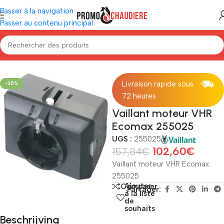
Passer à la navigation
Passer au contenu principal
Accueil
/
Chaudières
/
Vaillant
/
Pièces détachées Vaillant
Livraison rapide sous
-35%
72 heures
Vaillant moteur VHR
Ecomax 255025
UGS :
255025
102,60
€
157,84
€
Vaillant moteur VHR Ecomax
255025
Ajouter
Comparer
Partager:
à la liste
de
souhaits
Beschrijving